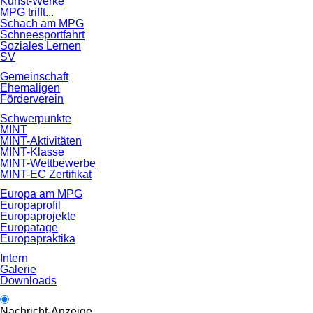
Kunst-Werke
MPG trifft...
Schach am MPG
Schneesportfahrt
Soziales Lernen
SV
Gemeinschaft
Ehemaligen
Förderverein
Schwerpunkte
MINT
MINT-Aktivitäten
MINT-Klasse
MINT-Wettbewerbe
MINT-EC Zertifikat
Europa am MPG
Europaprofil
Europaprojekte
Europatage
Europapraktika
Intern
Galerie
Downloads
Nachricht-Anzeige