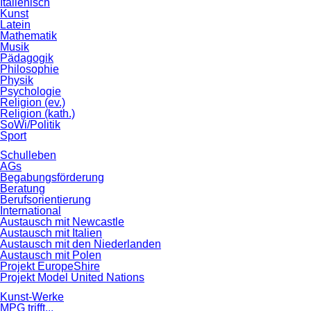
Italienisch
Kunst
Latein
Mathematik
Musik
Pädagogik
Philosophie
Physik
Psychologie
Religion (ev.)
Religion (kath.)
SoWi/Politik
Sport
Schulleben
AGs
Begabungsförderung
Beratung
Berufsorientierung
International
Austausch mit Newcastle
Austausch mit Italien
Austausch mit den Niederlanden
Austausch mit Polen
Projekt EuropeShire
Projekt Model United Nations
Kunst-Werke
MPG trifft...