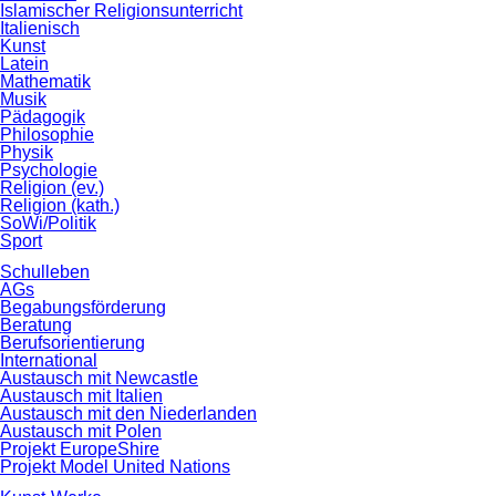
Islamischer Religionsunterricht
Italienisch
Kunst
Latein
Mathematik
Musik
Pädagogik
Philosophie
Physik
Psychologie
Religion (ev.)
Religion (kath.)
SoWi/Politik
Sport
Schulleben
AGs
Begabungsförderung
Beratung
Berufsorientierung
International
Austausch mit Newcastle
Austausch mit Italien
Austausch mit den Niederlanden
Austausch mit Polen
Projekt EuropeShire
Projekt Model United Nations