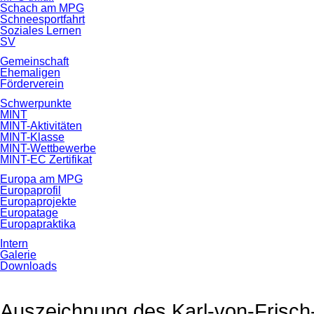
Schach am MPG
Schneesportfahrt
Soziales Lernen
SV
Gemeinschaft
Ehemaligen
Förderverein
Schwerpunkte
MINT
MINT-Aktivitäten
MINT-Klasse
MINT-Wettbewerbe
MINT-EC Zertifikat
Europa am MPG
Europaprofil
Europaprojekte
Europatage
Europapraktika
Intern
Galerie
Downloads
Auszeichnung des Karl-von-Frisch