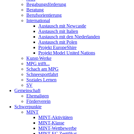
Begabungsförderung
Beratung
Berufsorientierung
International
Austausch mit Newcastle
Austausch mit Italien
Austausch mit den Niederlanden
Austausch mit Polen
Projekt EuropeShire
Projekt Model United Nations
Kunst-Werke
MPG trifft...
Schach am MPG
Schneesportfahrt
Soziales Lernen
SV
Gemeinschaft
Ehemaligen
Förderverein
Schwerpunkte
MINT
MINT-Aktivitäten
MINT-Klasse
MINT-Wettbewerbe
MINT-EC Zertifikat