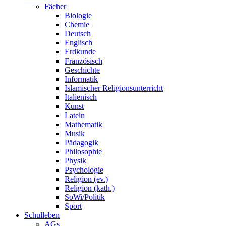
Fächer
Biologie
Chemie
Deutsch
Englisch
Erdkunde
Französisch
Geschichte
Informatik
Islamischer Religionsunterricht
Italienisch
Kunst
Latein
Mathematik
Musik
Pädagogik
Philosophie
Physik
Psychologie
Religion (ev.)
Religion (kath.)
SoWi/Politik
Sport
Schulleben
AGs