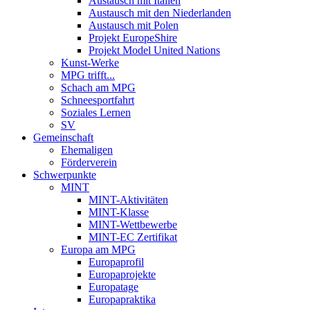
Austausch mit Italien
Austausch mit den Niederlanden
Austausch mit Polen
Projekt EuropeShire
Projekt Model United Nations
Kunst-Werke
MPG trifft...
Schach am MPG
Schneesportfahrt
Soziales Lernen
SV
Gemeinschaft
Ehemaligen
Förderverein
Schwerpunkte
MINT
MINT-Aktivitäten
MINT-Klasse
MINT-Wettbewerbe
MINT-EC Zertifikat
Europa am MPG
Europaprofil
Europaprojekte
Europatage
Europapraktika