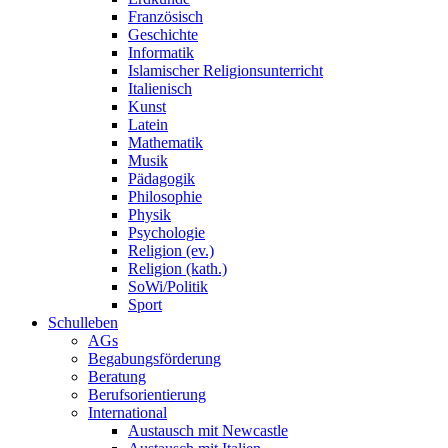
Französisch
Geschichte
Informatik
Islamischer Religionsunterricht
Italienisch
Kunst
Latein
Mathematik
Musik
Pädagogik
Philosophie
Physik
Psychologie
Religion (ev.)
Religion (kath.)
SoWi/Politik
Sport
Schulleben
AGs
Begabungsförderung
Beratung
Berufsorientierung
International
Austausch mit Newcastle