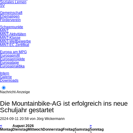
Soziales Lernen
SV
Gemeinschaft
Ehemaligen
Förderverein
Schwerpunkte
MINT
MINT-Aktivitäten
MINT-Klasse
MINT-Wettbewerbe
MINT-EC Zertifikat
Europa am MPG
Europaprofil
Europaprojekte
Europatage
Europapraktika
Intern
Galerie
Downloads
Nachricht-Anzeige
Die Mountainbike-AG ist erfolgreich ins neue
Schuljahr gestartet
2024-09-11 20:58
von
Jörg Wickermann
<
August 2026
>
Mo
ntag
Di
enstag
Mi
ttwoch
Do
nnerstag
Fr
eitag
Sa
mstag
So
nntag
1
2