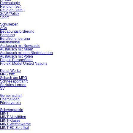
Psychologie
Religion (ev.)
Religion (kath.)
SoWi/Politik
Sport
Schulleben
AGs
Begabungsförderung
Beratung
Berufsorientierung
International
Austausch mit Newcastle
Austausch mit Italien
Austausch mit den Niederlanden
Austausch mit Polen
Projekt EuropeShire
Projekt Model United Nations
Kunst-Werke
MPG trifft...
Schach am MPG
Schneesportfahrt
Soziales Lernen
SV
Gemeinschaft
Ehemaligen
Förderverein
Schwerpunkte
MINT
MINT-Aktivitäten
MINT-Klasse
MINT-Wettbewerbe
MINT-EC Zertifikat