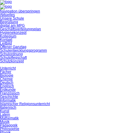
Navigation überspringen
Aktuelles
Unsere Schule
Begrüßung
digital am MPG
Geschäftsverteilungsplan
Hygienekonzept
Kollegium
Kontakt
Leitbild
Offener Ganztag
Schulentwicklungsprogramm
Schulordnung
Schulpflegschaft
Schutzkonzept
Unterricht
Fächer
Biologie
Chemie
Deutsch
Englisch
Erdkunde
Französisch
Geschichte
Informatik
Islamischer Religionsunterricht
Italienisch
Kunst
Latein
Mathematik
Musik
Pädagogik
Philosophie
Physik