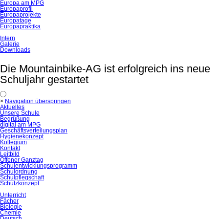
Europa am MPG
Europaprofil
Europaprojekte
Europatage
Europapraktika
Intern
Galerie
Downloads
Die Mountainbike-AG ist erfolgreich ins neue
Schuljahr gestartet
×
Navigation überspringen
Aktuelles
Unsere Schule
Begrüßung
digital am MPG
Geschäftsverteilungsplan
Hygienekonzept
Kollegium
Kontakt
Leitbild
Offener Ganztag
Schulentwicklungsprogramm
Schulordnung
Schulpflegschaft
Schutzkonzept
Unterricht
Fächer
Biologie
Chemie
Deutsch