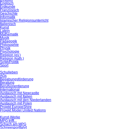
Englisch
Erdkunde
Französisch
Geschichte
Informatik
Islamischer Religionsunterricht
Italienisch
Kunst
Latein
Mathematik
Musik
Pädagogik
Philosophie
Physik
Psychologie
Religion (ev.)
Religion (kath.)
SoWi/Politik
Sport
Schulleben
AGs
Begabungsförderung
Beratung
Berufsorientierung
International
Austausch mit Newcastle
Austausch mit Italien
Austausch mit den Niederlanden
Austausch mit Polen
Projekt EuropeShire
Projekt Model United Nations
Kunst-Werke
MPG trifft...
Schach am MPG
Schneesportfahrt