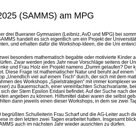
k 2025 (SAMMS) am MPG
r der drei Bueraner Gymnasien (Leibniz, AvD und MPG) bei som
 handelt es sich eigentlich um ein Projekt der Universität Mün
ten, und erhalten dafür die Workshop-Ideen, die die Uni entwick
. zwei besonders mathematisch begabte oder motivierte Kinder a
rfen. Zwar werden jedes Jahr neue Vorschläge seitens der Uni 
nke und Frau Holz ein Projekt namens „Dumm gelaufen? Der kürz
det. Diese Frage ist mathematischer Natur und beruht auf einem
p „Unendlich viel auf einem Tisch“ durch, der sich mit dem ma
ahmen des Workshops „Spielstrategien“ mit immer komplexer we
lexer) zu Bauernschach, einer vereinfachten Schachvariante, be
ich der Stern Epsilon Eridani befindet. Auf der Suche nach der
ten angeben zu können. Hilfsmittel dabei waren die selbst ge
en dann jeweils einen dieser Workshops, in dem sie zwei Tage 
begrüßten Schulleiterin Frau Scharf und die AG-Leiter auch di
ese in den letzten zwei Tagen erarbeitet hatten. Insgesamt bl
 SAMMS auch im nächsten Jahr wieder ausrichten zu dürfen.