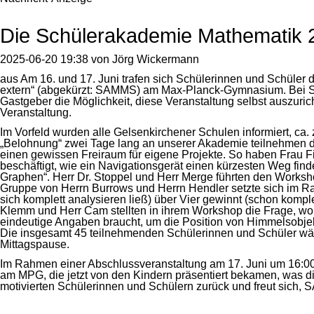
Die Schülerakademie Mathemati
2025-06-20 19:38
von
Jörg Wickermann
aus Am 16. und 17. Juni trafen sich Schülerinnen und Schüle
extern“ (abgekürzt: SAMMS) am Max-Planck-Gymnasium. Bei SAMMS
Gastgeber die Möglichkeit, diese Veranstaltung selbst auszurich
Veranstaltung.
Im Vorfeld wurden alle Gelsenkirchener Schulen informiert, ca
„Belohnung“ zwei Tage lang an unserer Akademie teilnehmen dü
einen gewissen Freiraum für eigene Projekte. So haben Frau Fi
beschäftigt, wie ein Navigationsgerät einen kürzesten Weg fin
Graphen“. Herr Dr. Stoppel und Herr Merge führten den Worksho
Gruppe von Herrn Burrows und Herrn Hendler setzte sich im R
sich komplett analysieren ließ) über Vier gewinnt (schon komp
Klemm und Herr Cam stellten in ihrem Workshop die Frage, wo s
eindeutige Angaben braucht, um die Position von Himmelsobjek
Die insgesamt 45 teilnehmenden Schülerinnen und Schüler wählt
Mittagspause.
Im Rahmen einer Abschlussveranstaltung am 17. Juni um 16:00 
am MPG, die jetzt von den Kindern präsentiert bekamen, was di
motivierten Schülerinnen und Schülern zurück und freut sich,