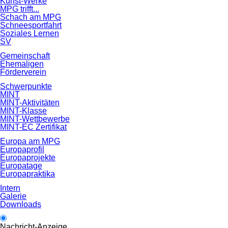
Kunst-Werke
MPG trifft...
Schach am MPG
Schneesportfahrt
Soziales Lernen
SV
Gemeinschaft
Ehemaligen
Förderverein
Schwerpunkte
MINT
MINT-Aktivitäten
MINT-Klasse
MINT-Wettbewerbe
MINT-EC Zertifikat
Europa am MPG
Europaprofil
Europaprojekte
Europatage
Europapraktika
Intern
Galerie
Downloads
Nachricht-Anzeige