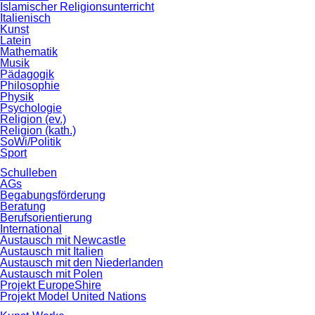
Islamischer Religionsunterricht
Italienisch
Kunst
Latein
Mathematik
Musik
Pädagogik
Philosophie
Physik
Psychologie
Religion (ev.)
Religion (kath.)
SoWi/Politik
Sport
Schulleben
AGs
Begabungsförderung
Beratung
Berufsorientierung
International
Austausch mit Newcastle
Austausch mit Italien
Austausch mit den Niederlanden
Austausch mit Polen
Projekt EuropeShire
Projekt Model United Nations