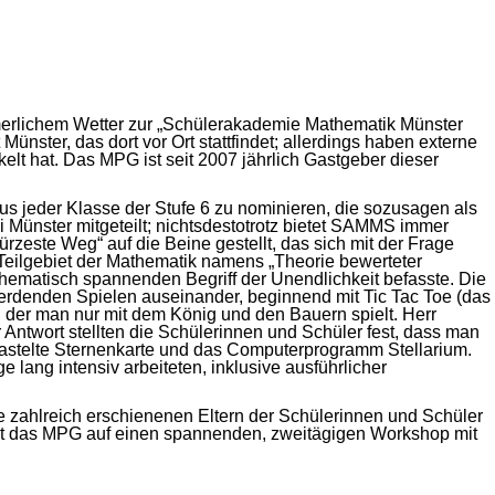
merlichem Wetter zur „Schülerakademie Mathematik Münster
ster, das dort vor Ort stattfindet; allerdings haben externe
elt hat. Das MPG ist seit 2007 jährlich Gastgeber dieser
us jeder Klasse der Stufe 6 zu nominieren, die sozusagen als
Münster mitgeteilt; nichtsdestotrotz bietet SAMMS immer
este Weg“ auf die Beine gestellt, das sich mit der Frage
 Teilgebiet der Mathematik namens „Theorie bewerteter
thematisch spannenden Begriff der Unendlichkeit befasste. Die
rdenden Spielen auseinander, beginnend mit Tic Tac Toe (das
i der man nur mit dem König und den Bauern spielt. Herr
 Antwort stellten die Schülerinnen und Schüler fest, dass man
bastelte Sternenkarte und das Computerprogramm Stellarium.
lang intensiv arbeiteten, inklusive ausführlicher
e zahlreich erschienenen Eltern der Schülerinnen und Schüler
ickt das MPG auf einen spannenden, zweitägigen Workshop mit