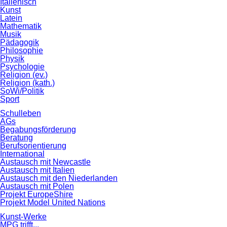
Italienisch
Kunst
Latein
Mathematik
Musik
Pädagogik
Philosophie
Physik
Psychologie
Religion (ev.)
Religion (kath.)
SoWi/Politik
Sport
Schulleben
AGs
Begabungsförderung
Beratung
Berufsorientierung
International
Austausch mit Newcastle
Austausch mit Italien
Austausch mit den Niederlanden
Austausch mit Polen
Projekt EuropeShire
Projekt Model United Nations
Kunst-Werke
MPG trifft...