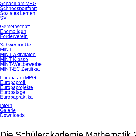
Schach am MPG
Schneesportfahrt
Soziales Lernen
SV
Gemeinschaft
Ehemaligen
Förderverein
Schwerpunkte
MINT
MINT-Aktivitäten
MINT-Klasse
MINT-Wettbewerbe
MINT-EC Zertifikat
Europa am MPG
Europaprofil
Europaprojekte
Europatage
Europapraktika
Intern
Galerie
Downloads
Die Schülerakademie Mathemati