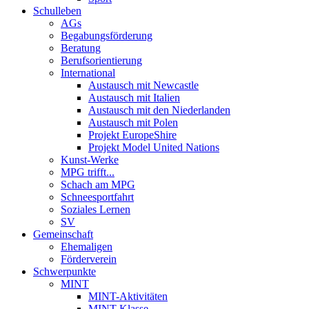
Schulleben
AGs
Begabungsförderung
Beratung
Berufsorientierung
International
Austausch mit Newcastle
Austausch mit Italien
Austausch mit den Niederlanden
Austausch mit Polen
Projekt EuropeShire
Projekt Model United Nations
Kunst-Werke
MPG trifft...
Schach am MPG
Schneesportfahrt
Soziales Lernen
SV
Gemeinschaft
Ehemaligen
Förderverein
Schwerpunkte
MINT
MINT-Aktivitäten
MINT-Klasse