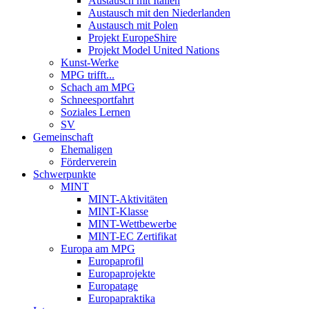
Austausch mit Italien
Austausch mit den Niederlanden
Austausch mit Polen
Projekt EuropeShire
Projekt Model United Nations
Kunst-Werke
MPG trifft...
Schach am MPG
Schneesportfahrt
Soziales Lernen
SV
Gemeinschaft
Ehemaligen
Förderverein
Schwerpunkte
MINT
MINT-Aktivitäten
MINT-Klasse
MINT-Wettbewerbe
MINT-EC Zertifikat
Europa am MPG
Europaprofil
Europaprojekte
Europatage
Europapraktika