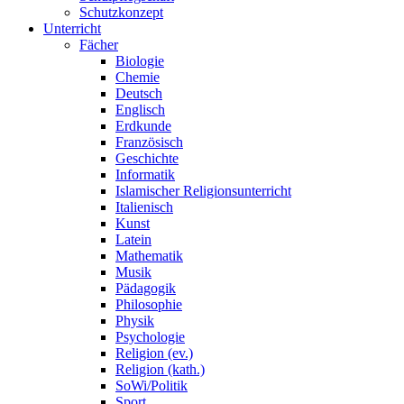
Schutzkonzept
Unterricht
Fächer
Biologie
Chemie
Deutsch
Englisch
Erdkunde
Französisch
Geschichte
Informatik
Islamischer Religionsunterricht
Italienisch
Kunst
Latein
Mathematik
Musik
Pädagogik
Philosophie
Physik
Psychologie
Religion (ev.)
Religion (kath.)
SoWi/Politik
Sport