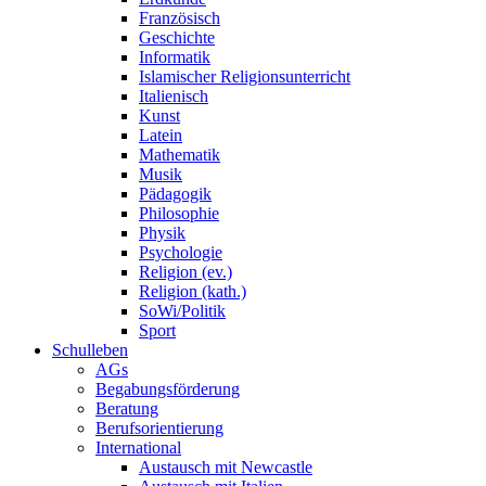
Französisch
Geschichte
Informatik
Islamischer Religionsunterricht
Italienisch
Kunst
Latein
Mathematik
Musik
Pädagogik
Philosophie
Physik
Psychologie
Religion (ev.)
Religion (kath.)
SoWi/Politik
Sport
Schulleben
AGs
Begabungsförderung
Beratung
Berufsorientierung
International
Austausch mit Newcastle