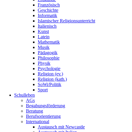
Französisch
Geschichte
Informatik
Islamischer Religionsunterricht
Italienisch
Kunst
Latein
Mathematik
Musik
Pädagogik
Philosophie
Physik
Psychologie
Religion (ev.)
Religion (kath.)
SoWi/Politik
Sport
Schulleben
AGs
Begabungsförderung
Beratung
Berufsorientierung
International
Austausch mit Newcastle