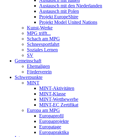
Austausch mit Italien
Austausch mit den Niederlanden
Austausch mit Polen
Projekt EuropeShire
Projekt Model United Nations
Kunst-Werke
MPG trifft...
Schach am MPG
Schneesportfahrt
Soziales Lernen
SV
Gemeinschaft
Ehemaligen
Förderverein
Schwerpunkte
MINT
MINT-Aktivitäten
MINT-Klasse
MINT-Wettbewerbe
MINT-EC Zertifikat
Europa am MPG
Europaprofil
Europaprojekte
Europatage
Europapraktika