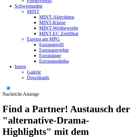
Förderverein
Schwerpunkte
MINT
MINT-Aktivitäten
MINT-Klasse
MINT-Wettbewerbe
MINT-EC Zertifikat
Europa am MPG
Europaprofil
Europaprojekte
Europatage
Europapraktika
Intern
Galerie
Downloads
Nachricht-Anzeige
Find a Partner! Austausch der
"alternative-Drama-
Highlights" mit dem