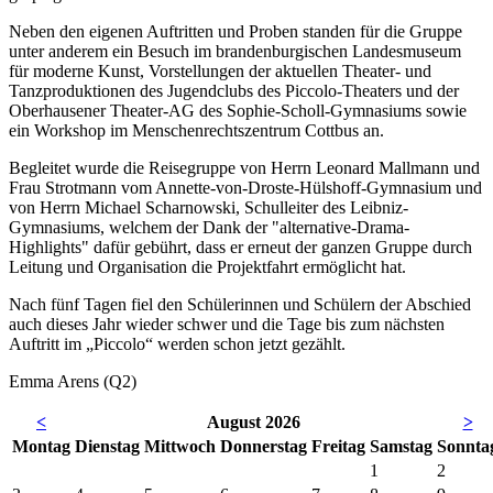
Neben den eigenen Auftritten und Proben standen für die Gruppe
unter anderem ein Besuch im brandenburgischen Landesmuseum
für moderne Kunst, Vorstellungen der aktuellen Theater- und
Tanzproduktionen des Jugendclubs des Piccolo-Theaters und der
Oberhausener Theater-AG des Sophie-Scholl-Gymnasiums sowie
ein Workshop im Menschenrechtszentrum Cottbus an.
Begleitet wurde die Reisegruppe von Herrn Leonard Mallmann und
Frau Strotmann vom Annette-von-Droste-Hülshoff-Gymnasium und
von Herrn Michael Scharnowski, Schulleiter des Leibniz-
Gymnasiums, welchem der Dank der "alternative-Drama-
Highlights" dafür gebührt, dass er erneut der ganzen Gruppe durch
Leitung und Organisation die Projektfahrt ermöglicht hat.
Nach fünf Tagen fiel den Schülerinnen und Schülern der Abschied
auch dieses Jahr wieder schwer und die Tage bis zum nächsten
Auftritt im „Piccolo“ werden schon jetzt gezählt.
Emma Arens (Q2)
<
August 2026
>
Mo
ntag
Di
enstag
Mi
ttwoch
Do
nnerstag
Fr
eitag
Sa
mstag
So
nnta
1
2