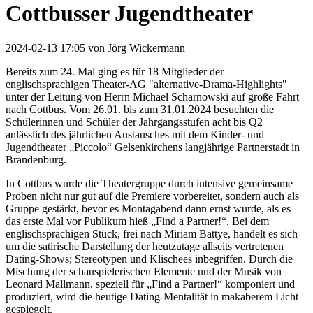
Cottbusser Jugendtheater
2024-02-13 17:05
von
Jörg Wickermann
Bereits zum 24. Mal ging es für 18 Mitglieder der
englischsprachigen Theater-AG "alternative-Drama-Highlights"
unter der Leitung von Herrn Michael Scharnowski auf große Fahrt
nach Cottbus. Vom 26.01. bis zum 31.01.2024 besuchten die
Schülerinnen und Schüler der Jahrgangsstufen acht bis Q2
anlässlich des jährlichen Austausches mit dem Kinder- und
Jugendtheater „Piccolo“ Gelsenkirchens langjährige Partnerstadt in
Brandenburg.
In Cottbus wurde die Theatergruppe durch intensive gemeinsame
Proben nicht nur gut auf die Premiere vorbereitet, sondern auch als
Gruppe gestärkt, bevor es Montagabend dann ernst wurde, als es
das erste Mal vor Publikum hieß „Find a Partner!“. Bei dem
englischsprachigen Stück, frei nach Miriam Battye, handelt es sich
um die satirische Darstellung der heutzutage allseits vertretenen
Dating-Shows; Stereotypen und Klischees inbegriffen. Durch die
Mischung der schauspielerischen Elemente und der Musik von
Leonard Mallmann, speziell für „Find a Partner!“ komponiert und
produziert, wird die heutige Dating-Mentalität in makaberem Licht
gespiegelt.