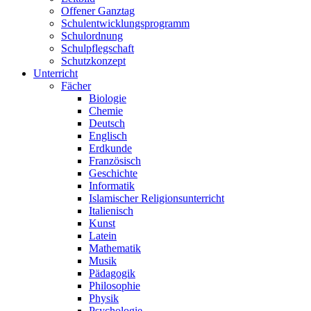
Offener Ganztag
Schulentwicklungsprogramm
Schulordnung
Schulpflegschaft
Schutzkonzept
Unterricht
Fächer
Biologie
Chemie
Deutsch
Englisch
Erdkunde
Französisch
Geschichte
Informatik
Islamischer Religionsunterricht
Italienisch
Kunst
Latein
Mathematik
Musik
Pädagogik
Philosophie
Physik
Psychologie