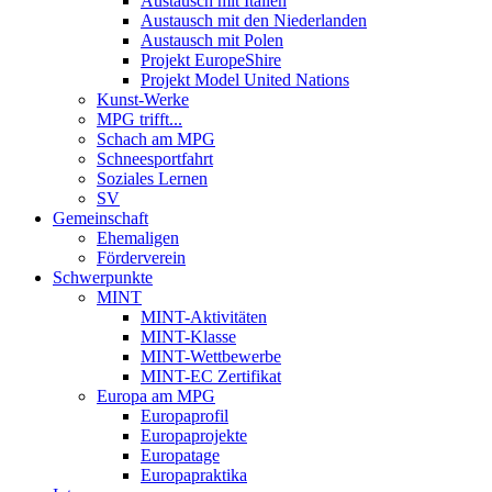
Austausch mit Italien
Austausch mit den Niederlanden
Austausch mit Polen
Projekt EuropeShire
Projekt Model United Nations
Kunst-Werke
MPG trifft...
Schach am MPG
Schneesportfahrt
Soziales Lernen
SV
Gemeinschaft
Ehemaligen
Förderverein
Schwerpunkte
MINT
MINT-Aktivitäten
MINT-Klasse
MINT-Wettbewerbe
MINT-EC Zertifikat
Europa am MPG
Europaprofil
Europaprojekte
Europatage
Europapraktika