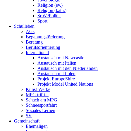
Religion (ev.)
Religion (kath.)
SoWi/Politik
Sport
Schulleben
AGs
Begabungsförderung
Beratung
Berufsorientierung
International
Austausch mit Newcastle
Austausch mit Italien
Austausch mit den Niederlanden
Austausch mit Polen
Projekt EuropeShire
Projekt Model United Nations
Kunst-Werke
MPG trifft...
Schach am MPG
Schneesportfahrt
Soziales Lernen
SV
Gemeinschaft
Ehemaligen