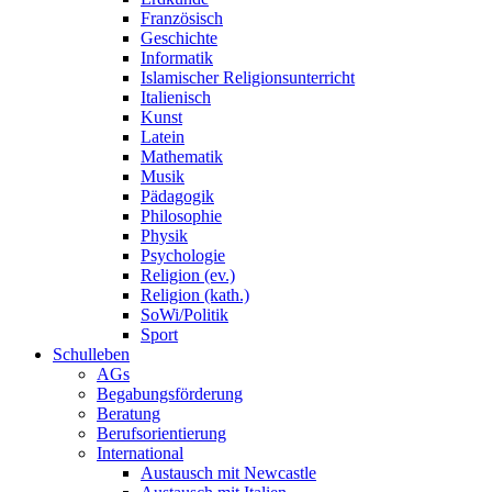
Französisch
Geschichte
Informatik
Islamischer Religionsunterricht
Italienisch
Kunst
Latein
Mathematik
Musik
Pädagogik
Philosophie
Physik
Psychologie
Religion (ev.)
Religion (kath.)
SoWi/Politik
Sport
Schulleben
AGs
Begabungsförderung
Beratung
Berufsorientierung
International
Austausch mit Newcastle