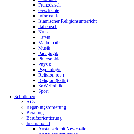
Französisch
Geschichte
Informatik
Islamischer Religionsunterricht
Italienisch
Kunst
Latein
Mathematik
Musik
Pädagogik
Philosophie
Physik
Psychologie
Religion (ev.)
Religion (kath.)
SoWi/Politik
Sport
Schulleben
AGs
Begabungsförderung
Beratung
Berufsorientierung
International
Austausch mit Newcastle