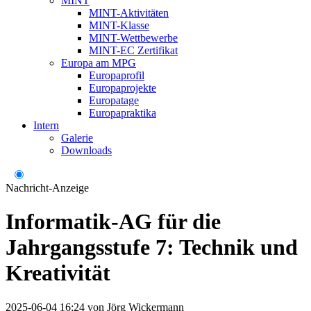
MINT
MINT-Aktivitäten
MINT-Klasse
MINT-Wettbewerbe
MINT-EC Zertifikat
Europa am MPG
Europaprofil
Europaprojekte
Europatage
Europapraktika
Intern
Galerie
Downloads
Nachricht-Anzeige
Informatik-AG für die
Jahrgangsstufe 7: Technik und
Kreativität
2025-06-04 16:24
von
Jörg Wickermann