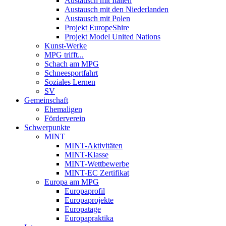
Austausch mit Italien
Austausch mit den Niederlanden
Austausch mit Polen
Projekt EuropeShire
Projekt Model United Nations
Kunst-Werke
MPG trifft...
Schach am MPG
Schneesportfahrt
Soziales Lernen
SV
Gemeinschaft
Ehemaligen
Förderverein
Schwerpunkte
MINT
MINT-Aktivitäten
MINT-Klasse
MINT-Wettbewerbe
MINT-EC Zertifikat
Europa am MPG
Europaprofil
Europaprojekte
Europatage
Europapraktika