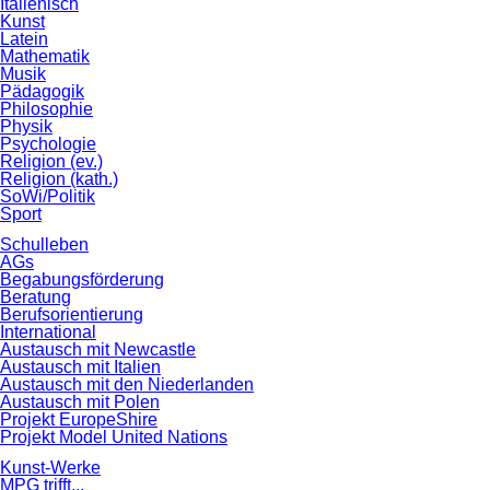
Italienisch
Kunst
Latein
Mathematik
Musik
Pädagogik
Philosophie
Physik
Psychologie
Religion (ev.)
Religion (kath.)
SoWi/Politik
Sport
Schulleben
AGs
Begabungsförderung
Beratung
Berufsorientierung
International
Austausch mit Newcastle
Austausch mit Italien
Austausch mit den Niederlanden
Austausch mit Polen
Projekt EuropeShire
Projekt Model United Nations
Kunst-Werke
MPG trifft...