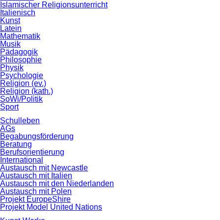
Islamischer Religionsunterricht
Italienisch
Kunst
Latein
Mathematik
Musik
Pädagogik
Philosophie
Physik
Psychologie
Religion (ev.)
Religion (kath.)
SoWi/Politik
Sport
Schulleben
AGs
Begabungsförderung
Beratung
Berufsorientierung
International
Austausch mit Newcastle
Austausch mit Italien
Austausch mit den Niederlanden
Austausch mit Polen
Projekt EuropeShire
Projekt Model United Nations