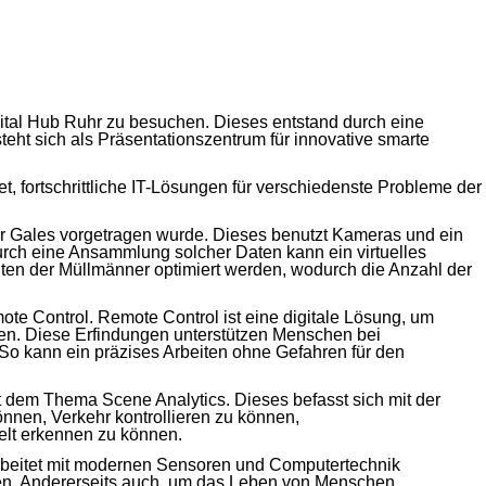
gital Hub Ruhr zu besuchen. Dieses entstand durch eine
eht sich als Präsentationszentrum für innovative smarte
, fortschrittliche IT-Lösungen für verschiedenste Probleme der
or Gales vorgetragen wurde. Dieses benutzt Kameras und ein
urch eine Ansammlung solcher Daten kann ein virtuelles
ten der Müllmänner optimiert werden, wodurch die Anzahl der
e Control. Remote Control ist eine digitale Lösung, um
en. Diese Erfindungen unterstützen Menschen bei
So kann ein präzises Arbeiten ohne Gefahren für den
 dem Thema Scene Analytics. Dieses befasst sich mit der
önnen, Verkehr kontrollieren zu können,
elt erkennen zu können.
 arbeitet mit modernen Sensoren und Computertechnik
en. Andererseits auch, um das Leben von Menschen