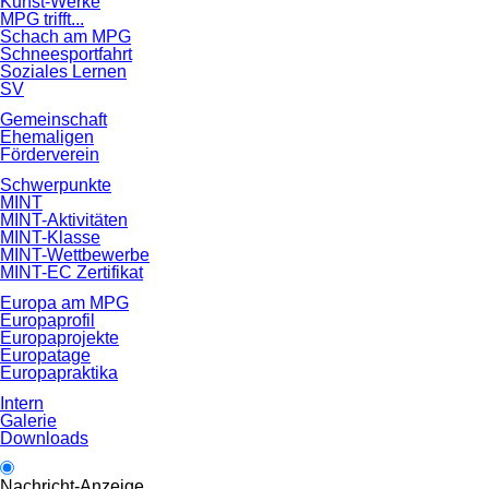
Kunst-Werke
MPG trifft...
Schach am MPG
Schneesportfahrt
Soziales Lernen
SV
Gemeinschaft
Ehemaligen
Förderverein
Schwerpunkte
MINT
MINT-Aktivitäten
MINT-Klasse
MINT-Wettbewerbe
MINT-EC Zertifikat
Europa am MPG
Europaprofil
Europaprojekte
Europatage
Europapraktika
Intern
Galerie
Downloads
Nachricht-Anzeige