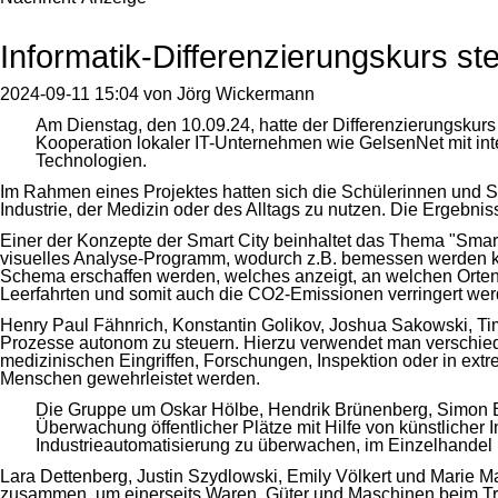
Informatik-Differenzierungskurs stel
2024-09-11 15:04
von
Jörg Wickermann
Am Dienstag, den 10.09.24, hatte der Differenzierungskurs
Kooperation lokaler IT-Unternehmen wie GelsenNet mit inte
Technologien.
Im Rahmen eines Projektes hatten sich die Schülerinnen und Sch
Industrie, der Medizin oder des Alltags zu nutzen. Die Ergebniss
Einer der Konzepte der Smart City beinhaltet das Thema "Smar
visuelles Analyse-Programm, wodurch z.B. bemessen werden kan
Schema erschaffen werden, welches anzeigt, an welchen Orten
Leerfahrten und somit auch die CO2-Emissionen verringert we
Henry Paul Fähnrich, Konstantin Golikov, Joshua Sakowski, Ti
Prozesse autonom zu steuern. Hierzu verwendet man verschied
medizinischen Eingriffen, Forschungen, Inspektion oder in ext
Menschen gewehrleistet werden.
Die Gruppe um Oskar Hölbe, Hendrik Brünenberg, Simon Bi
Überwachung öffentlicher Plätze mit Hilfe von künstlicher 
Industrieautomatisierung zu überwachen, im Einzelhandel
Lara Dettenberg, Justin Szydlowski, Emily Völkert und Marie 
zusammen, um einerseits Waren, Güter und Maschinen beim Tra