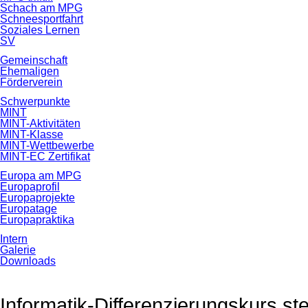
Schach am MPG
Schneesportfahrt
Soziales Lernen
SV
Gemeinschaft
Ehemaligen
Förderverein
Schwerpunkte
MINT
MINT-Aktivitäten
MINT-Klasse
MINT-Wettbewerbe
MINT-EC Zertifikat
Europa am MPG
Europaprofil
Europaprojekte
Europatage
Europapraktika
Intern
Galerie
Downloads
Informatik-Differenzierungskurs stel