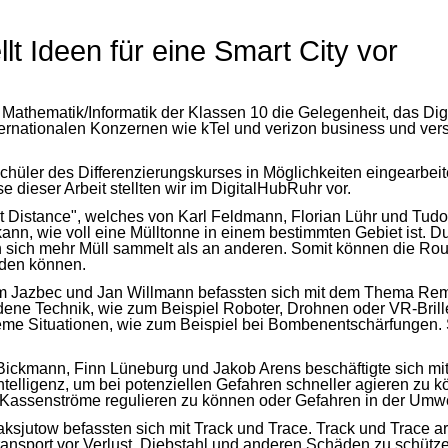
lt Ideen für eine Smart City vor
 Mathematik/Informatik der Klassen 10 die Gelegenheit, das Di
rnationalen Konzernen wie kTel und verizon business und verst
üler des Differenzierungskurses in Möglichkeiten eingearbeitet
e dieser Arbeit stellten wir im DigitalHubRuhr vor.
t Distance", welches von Karl Feldmann, Florian Lühr und Tud
n, wie voll eine Mülltonne in einem bestimmten Gebiet ist. D
 sich mehr Müll sammelt als an anderen. Somit können die Rou
rden können.
m Jazbec und Jan Willmann befassten sich mit dem Thema Remot
ene Technik, wie zum Beispiel Roboter, Drohnen oder VR-Brill
reme Situationen, wie zum Beispiel bei Bombenentschärfungen. 
ckmann, Finn Lüneburg und Jakob Arens beschäftigte sich mit
Intelligenz, um bei potenziellen Gefahren schneller agieren zu k
 Kassenströme regulieren zu können oder Gefahren in der Umw
Maksjutow befassten sich mit Track und Trace. Track und Trace
nsport vor Verlust, Diebstahl und anderen Schäden zu schütz