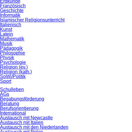
Erdkunde
Französisch
Geschichte
Informatik
Islamischer Religionsunterricht
Italienisch
Kunst
Latein
Mathematik
Musik
Pädagogik
Philosophie
Physik
Psychologie
Religion (ev.)
Religion (kath.)
SoWi/Politik
Sport
Schulleben
AGs
Begabungsförderung
Beratung
Berufsorientierung
International
Austausch mit Newcastle
Austausch mit Italien
Austausch mit den Niederlanden
Austausch mit Polen