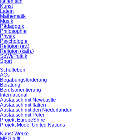
Italienisch
Kunst
Latein
Mathematik
Musik
Pädagogik
Philosophie
Physik
Psychologie
Religion (ev.)
Religion (kath.)
SoWi/Politik
Sport
Schulleben
AGs
Begabungsförderung
Beratung
Berufsorientierung
International
Austausch mit Newcastle
Austausch mit Italien
Austausch mit den Niederlanden
Austausch mit Polen
Projekt EuropeShire
Projekt Model United Nations
Kunst-Werke
MPG trifft...