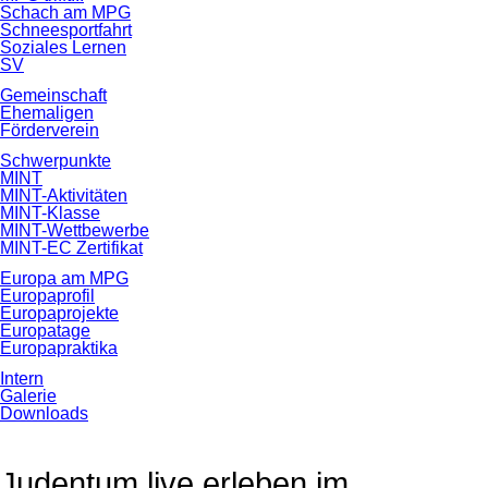
Schach am MPG
Schneesportfahrt
Soziales Lernen
SV
Gemeinschaft
Ehemaligen
Förderverein
Schwerpunkte
MINT
MINT-Aktivitäten
MINT-Klasse
MINT-Wettbewerbe
MINT-EC Zertifikat
Europa am MPG
Europaprofil
Europaprojekte
Europatage
Europapraktika
Intern
Galerie
Downloads
Judentum live erleben im