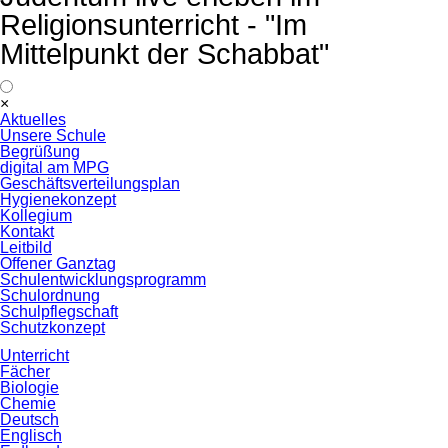
Religionsunterricht - "Im
Mittelpunkt der Schabbat"
Navigation
×
überspringen
Aktuelles
Unsere Schule
Begrüßung
digital am MPG
Geschäftsverteilungsplan
Hygienekonzept
Kollegium
Kontakt
Leitbild
Offener Ganztag
Schulentwicklungsprogramm
Schulordnung
Schulpflegschaft
Schutzkonzept
Unterricht
Fächer
Biologie
Chemie
Deutsch
Englisch