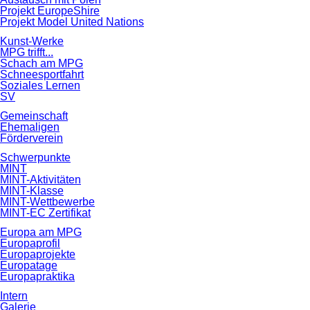
Projekt EuropeShire
Projekt Model United Nations
Kunst-Werke
MPG trifft...
Schach am MPG
Schneesportfahrt
Soziales Lernen
SV
Gemeinschaft
Ehemaligen
Förderverein
Schwerpunkte
MINT
MINT-Aktivitäten
MINT-Klasse
MINT-Wettbewerbe
MINT-EC Zertifikat
Europa am MPG
Europaprofil
Europaprojekte
Europatage
Europapraktika
Intern
Galerie