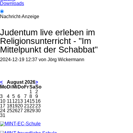
Downloads
Nachricht-Anzeige
Judentum live erleben im
Religionsunterricht - "Im
Mittelpunkt der Schabbat"
2024-12-19 12:37
von
Jörg Wickermann
<
August 2026
>
ntag
enstag
ttwoch
nnerstag
eitag
mstag
nntag
Mo
Di
Mi
Do
Fr
Sa
So
1
2
3
4
5
6
7
8
9
10
11
12
13
14
15
16
17
18
19
20
21
22
23
24
25
26
27
28
29
30
31