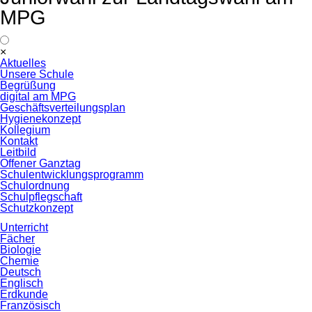
MPG
Navigation
×
überspringen
Aktuelles
Unsere Schule
Begrüßung
digital am MPG
Geschäftsverteilungsplan
Hygienekonzept
Kollegium
Kontakt
Leitbild
Offener Ganztag
Schulentwicklungsprogramm
Schulordnung
Schulpflegschaft
Schutzkonzept
Unterricht
Fächer
Biologie
Chemie
Deutsch
Englisch
Erdkunde
Französisch