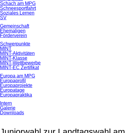
Schach am MPG
Schneesportfahrt
Soziales Lernen
SV
Gemeinschaft
Ehemaligen
Förderverein
Schwerpunkte
MINT
MINT-Aktivitäten
MINT-Klasse
MINT-Wettbewerbe
MINT-EC Zertifikat
Europa am MPG
Europaprofil
Europaprojekte
Europatage
Europapraktika
Intern
Galerie
Downloads
Juniorwahl zur Landtagswahl am