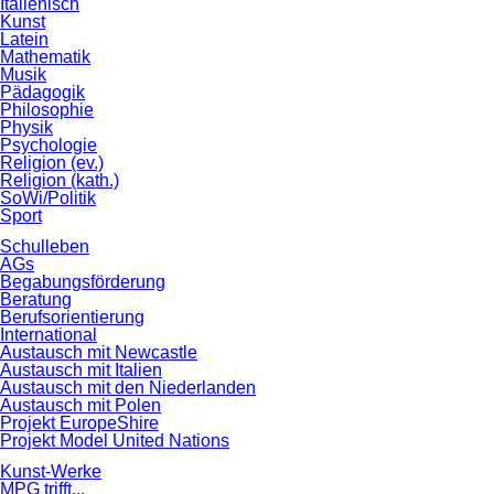
Italienisch
Kunst
Latein
Mathematik
Musik
Pädagogik
Philosophie
Physik
Psychologie
Religion (ev.)
Religion (kath.)
SoWi/Politik
Sport
Schulleben
AGs
Begabungsförderung
Beratung
Berufsorientierung
International
Austausch mit Newcastle
Austausch mit Italien
Austausch mit den Niederlanden
Austausch mit Polen
Projekt EuropeShire
Projekt Model United Nations
Kunst-Werke
MPG trifft...