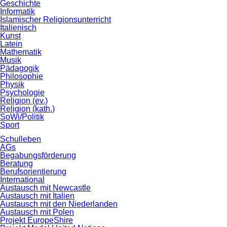
Geschichte
Informatik
Islamischer Religionsunterricht
Italienisch
Kunst
Latein
Mathematik
Musik
Pädagogik
Philosophie
Physik
Psychologie
Religion (ev.)
Religion (kath.)
SoWi/Politik
Sport
Schulleben
AGs
Begabungsförderung
Beratung
Berufsorientierung
International
Austausch mit Newcastle
Austausch mit Italien
Austausch mit den Niederlanden
Austausch mit Polen
Projekt EuropeShire