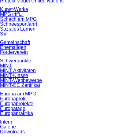
Projekt Model United Nations
Kunst-Werke
MPG trifft...
Schach am MPG
Schneesportfahrt
Soziales Lernen
SV
Gemeinschaft
Ehemaligen
Förderverein
Schwerpunkte
MINT
MINT-Aktivitäten
MINT-Klasse
MINT-Wettbewerbe
MINT-EC Zertifikat
Europa am MPG
Europaprofil
Europaprojekte
Europatage
Europapraktika
Intern
Galerie
Downloads