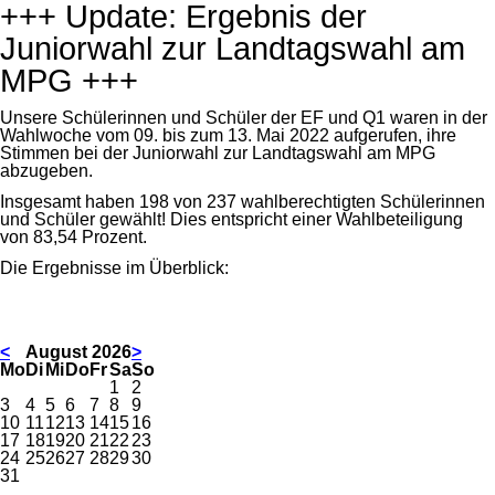
+++ Update: Ergebnis der
Juniorwahl zur Landtagswahl am
MPG +++
Unsere Schülerinnen und Schüler der EF und Q1 waren in der
Wahlwoche vom 09. bis zum 13. Mai 2022 aufgerufen, ihre
Stimmen bei der Juniorwahl zur Landtagswahl am MPG
abzugeben.
Insgesamt haben 198 von 237 wahlberechtigten Schülerinnen
und Schüler gewählt! Dies entspricht einer Wahlbeteiligung
von 83,54 Prozent.
Die Ergebnisse im Überblick:
<
August 2026
>
ntag
enstag
ttwoch
nnerstag
eitag
mstag
nntag
Mo
Di
Mi
Do
Fr
Sa
So
1
2
3
4
5
6
7
8
9
10
11
12
13
14
15
16
17
18
19
20
21
22
23
24
25
26
27
28
29
30
31