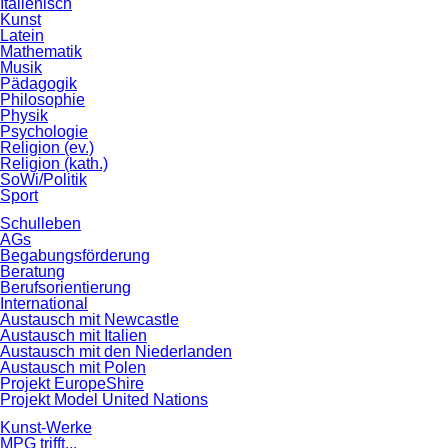
Italienisch
Kunst
Latein
Mathematik
Musik
Pädagogik
Philosophie
Physik
Psychologie
Religion (ev.)
Religion (kath.)
SoWi/Politik
Sport
Schulleben
AGs
Begabungsförderung
Beratung
Berufsorientierung
International
Austausch mit Newcastle
Austausch mit Italien
Austausch mit den Niederlanden
Austausch mit Polen
Projekt EuropeShire
Projekt Model United Nations
Kunst-Werke
MPG trifft...