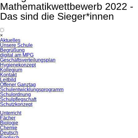
Mathematikwettbewerb 2022 -
Das sind die Sieger*innen
Navigation
×
überspringen
Aktuelles
Unsere Schule
Begrüßung
digital am MPG
Geschäftsverteilungsplan
Hygienekonzept
Kollegium
Kontakt
Leitbild
Offener Ganztag
Schulentwicklungsprogramm
Schulordnung
Schulpflegschaft
Schutzkonzept
Unterricht
Fächer
Biologie
Chemie
Deutsch
Englisch