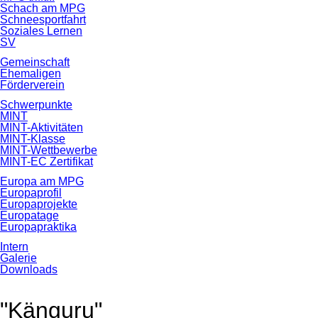
Schach am MPG
Schneesportfahrt
Soziales Lernen
SV
Gemeinschaft
Ehemaligen
Förderverein
Schwerpunkte
MINT
MINT-Aktivitäten
MINT-Klasse
MINT-Wettbewerbe
MINT-EC Zertifikat
Europa am MPG
Europaprofil
Europaprojekte
Europatage
Europapraktika
Intern
Galerie
Downloads
"Känguru"