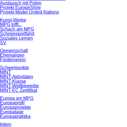
Austausch mit Polen
Projekt EuropeShire
Projekt Model United Nations
Kunst-Werke
MPG trifft...
Schach am MPG
Schneesportfahrt
Soziales Lernen
SV
Gemeinschaft
Ehemaligen
Förderverein
Schwerpunkte
MINT
MINT-Aktivitäten
MINT-Klasse
MINT-Wettbewerbe
MINT-EC Zertifikat
Europa am MPG
Europaprofil
Europaprojekte
Europatage
Europapraktika
Intern