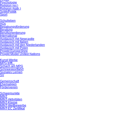
Psychologie
Religion (ev.)
Religion (kath.)
SoWi/Politik
Sport
Schulleben
AGs
Begabungsförderung
Beratung
Berufsorientierung
International
Austausch mit Newcastle
Austausch mit Italien
Austausch mit den Niederlanden
Austausch mit Polen
Projekt EuropeShire
Projekt Model United Nations
Kunst-Werke
MPG trifft...
Schach am MPG
Schneesportfahrt
Soziales Lernen
SV
Gemeinschaft
Ehemaligen
Förderverein
Schwerpunkte
MINT
MINT-Aktivitäten
MINT-Klasse
MINT-Wettbewerbe
MINT-EC Zertifikat