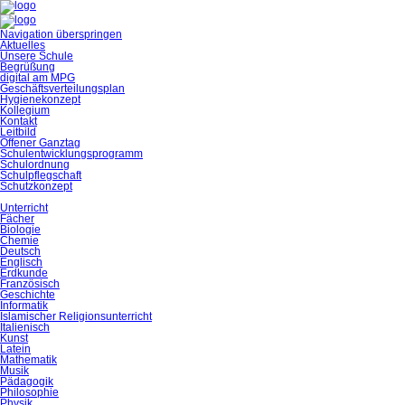
Navigation überspringen
Aktuelles
Unsere Schule
Begrüßung
digital am MPG
Geschäftsverteilungsplan
Hygienekonzept
Kollegium
Kontakt
Leitbild
Offener Ganztag
Schulentwicklungsprogramm
Schulordnung
Schulpflegschaft
Schutzkonzept
Unterricht
Fächer
Biologie
Chemie
Deutsch
Englisch
Erdkunde
Französisch
Geschichte
Informatik
Islamischer Religionsunterricht
Italienisch
Kunst
Latein
Mathematik
Musik
Pädagogik
Philosophie
Physik