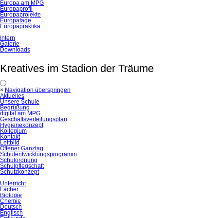
Europa am MPG
Europaprofil
Europaprojekte
Europatage
Europapraktika
Intern
Galerie
Downloads
Kreatives im Stadion der Träume
×
Navigation überspringen
Aktuelles
Unsere Schule
Begrüßung
digital am MPG
Geschäftsverteilungsplan
Hygienekonzept
Kollegium
Kontakt
Leitbild
Offener Ganztag
Schulentwicklungsprogramm
Schulordnung
Schulpflegschaft
Schutzkonzept
Unterricht
Fächer
Biologie
Chemie
Deutsch
Englisch