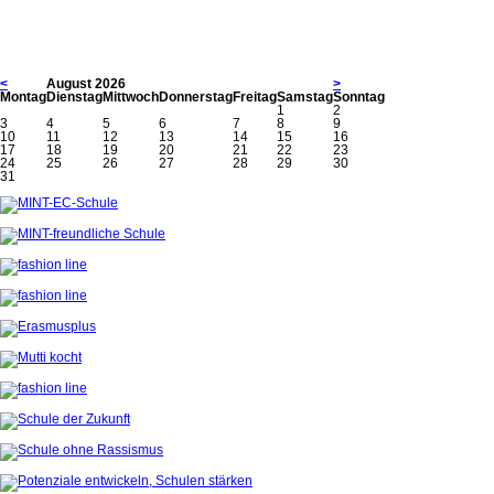
<
August 2026
>
Mo
ntag
Di
enstag
Mi
ttwoch
Do
nnerstag
Fr
eitag
Sa
mstag
So
nntag
1
2
3
4
5
6
7
8
9
10
11
12
13
14
15
16
17
18
19
20
21
22
23
24
25
26
27
28
29
30
31