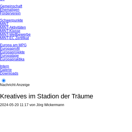
Gemeinschaft
Ehemaligen
Förderverein
Schwerpunkte
MINT
MINT-Aktivitäten
MINT-Klasse
MINT-Wettbewerbe
MINT-EC Zertifikat
Europa am MPG
Europaprofil
Europaprojekte
Europatage
Europapraktika
Intern
Galerie
Downloads
Nachricht-Anzeige
Kreatives im Stadion der Träume
2024-05-20 11:17
von
Jörg Wickermann