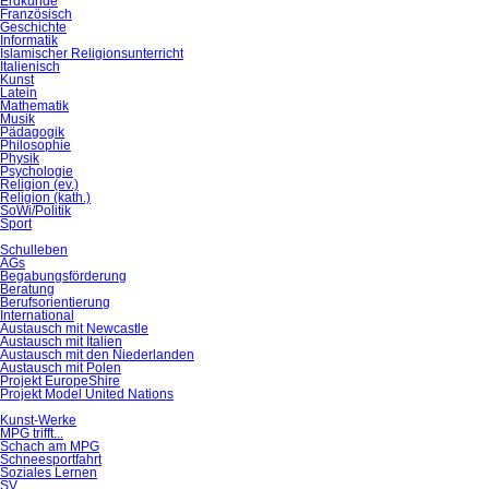
Erdkunde
Französisch
Geschichte
Informatik
Islamischer Religionsunterricht
Italienisch
Kunst
Latein
Mathematik
Musik
Pädagogik
Philosophie
Physik
Psychologie
Religion (ev.)
Religion (kath.)
SoWi/Politik
Sport
Schulleben
AGs
Begabungsförderung
Beratung
Berufsorientierung
International
Austausch mit Newcastle
Austausch mit Italien
Austausch mit den Niederlanden
Austausch mit Polen
Projekt EuropeShire
Projekt Model United Nations
Kunst-Werke
MPG trifft...
Schach am MPG
Schneesportfahrt
Soziales Lernen
SV