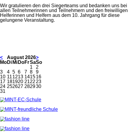
Wir gratulieren den drei Siegerteams und bedanken uns bei
allen Teilnehmerinnen und Teilnehmern und den freiwilligen
Helferinnen und Helfern aus dem 10. Jahrgang für diese
gelungene Veranstaltung.
<
August 2026
>
ntag
enstag
ttwoch
nnerstag
eitag
mstag
nntag
Mo
Di
Mi
Do
Fr
Sa
So
1
2
3
4
5
6
7
8
9
10
11
12
13
14
15
16
17
18
19
20
21
22
23
24
25
26
27
28
29
30
31