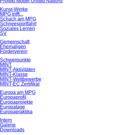
Projekt Model United Nations
Kunst-Werke
MPG trifft...
Schach am MPG
Schneesportfahrt
Soziales Lernen
SV
Gemeinschaft
Ehemaligen
Förderverein
Schwerpunkte
MINT
MINT-Aktivitäten
MINT-Klasse
MINT-Wettbewerbe
MINT-EC Zertifikat
Europa am MPG
Europaprofil
Europaprojekte
Europatage
Europapraktika
Intern
Galerie
Downloads