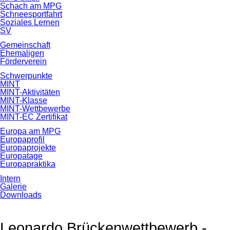
Schach am MPG
Schneesportfahrt
Soziales Lernen
SV
Gemeinschaft
Ehemaligen
Förderverein
Schwerpunkte
MINT
MINT-Aktivitäten
MINT-Klasse
MINT-Wettbewerbe
MINT-EC Zertifikat
Europa am MPG
Europaprofil
Europaprojekte
Europatage
Europapraktika
Intern
Galerie
Downloads
Leonardo Brückenwettbewerb -