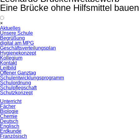
Eine Brücke ohne Hilfsmittel bauen
Navigation
×
überspringen
Aktuelles
Unsere Schule
Begrüßung
digital am MPG
Geschäftsverteilungsplan
Hygienekonzept
Kollegium
Kontakt
Leitbild
Offener Ganztag
Schulentwicklungsprogramm
Schulordnung
Schulpflegschaft
Schutzkonzept
Unterricht
Fächer
Biologie
Chemie
Deutsch
Englisch
Erdkunde
Französisch