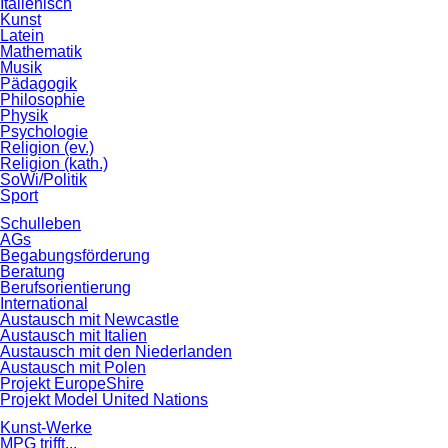
Italienisch
Kunst
Latein
Mathematik
Musik
Pädagogik
Philosophie
Physik
Psychologie
Religion (ev.)
Religion (kath.)
SoWi/Politik
Sport
Schulleben
AGs
Begabungsförderung
Beratung
Berufsorientierung
International
Austausch mit Newcastle
Austausch mit Italien
Austausch mit den Niederlanden
Austausch mit Polen
Projekt EuropeShire
Projekt Model United Nations
Kunst-Werke
MPG trifft...