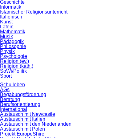
Geschichte
Informatik
Islamischer Religionsunterricht
Italienisch
Kunst
Latein
Mathematik
Musik
Pädagogik
Philosophie
Physik
Psychologie
Religion (ev.)
Religion (kath.)
SoWi/Politik
Sport
Schulleben
AGs
Begabungsförderung
Beratung
Berufsorientierung
International
Austausch mit Newcastle
Austausch mit Italien
Austausch mit den Niederlanden
Austausch mit Polen
Projekt EuropeShire