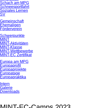
Schach am MPG
Schneesportfahrt
Soziales Lernen
SV
Gemeinschaft
Ehemaligen
Förderverein
Schwerpunkte
MINT
MINT-Aktivitäten
MINT-Klasse
MINT-Wettbewerbe
MINT-EC Zertifikat
Europa am MPG
Europaprofil
Europaprojekte
Europatage
Europapraktika
Intern
Galerie
Downloads
MINT-EC-Camps 2023