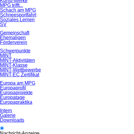
Kunst-Werke
MPG trifft...
Schach am MPG
Schneesportfahrt
Soziales Lernen
SV
Gemeinschaft
Ehemaligen
Förderverein
Schwerpunkte
MINT
MINT-Aktivitäten
MINT-Klasse
MINT-Wettbewerbe
MINT-EC Zertifikat
Europa am MPG
Europaprofil
Europaprojekte
Europatage
Europapraktika
Intern
Galerie
Downloads
Nachricht-Anzeige