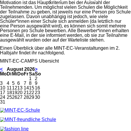
Motivation ist das Hauptkriterium bei der Auswahl der
Teilnehmenden. Um möglichst vielen Schulen die Möglichkeit
der Teilnahme zu geben, ist jeweils nur eine Person pro Schule
zugelassen. Davon unabhängig ist jedoch, wie viele
Schüler*innen einer Schule sich anmelden (da letztlich nur
eine Person ausgewählt wird), es können sich somit mehrere
Personen pro Schule bewerben. Alle Bewerber*innen erhalten
eine E-Mail, in der sie informiert werden, ob sie zur Teilnahme
ausgewählt wurden oder auf der Warteliste stehen.
Einen Überblick über alle MINT-EC-Veranstaltungen im 2.
Halbjahr findet ihr nachfolgend.
MINT-EC-CAMPS Übersicht
<
August 2026
>
ntag
enstag
ttwoch
nnerstag
eitag
mstag
nntag
Mo
Di
Mi
Do
Fr
Sa
So
1
2
3
4
5
6
7
8
9
10
11
12
13
14
15
16
17
18
19
20
21
22
23
24
25
26
27
28
29
30
31