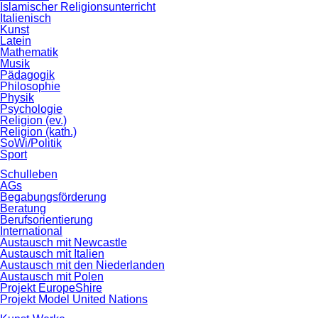
Islamischer Religionsunterricht
Italienisch
Kunst
Latein
Mathematik
Musik
Pädagogik
Philosophie
Physik
Psychologie
Religion (ev.)
Religion (kath.)
SoWi/Politik
Sport
Schulleben
AGs
Begabungsförderung
Beratung
Berufsorientierung
International
Austausch mit Newcastle
Austausch mit Italien
Austausch mit den Niederlanden
Austausch mit Polen
Projekt EuropeShire
Projekt Model United Nations