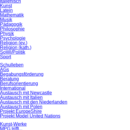
Italienisch
Kunst
Latein
Mathematik
Musik
Pädagogik
Philosophie
Physik
Psychologie
Religion (ev.)
Religion (kath.)
SoWi/Politik
Sport
Schulleben
AGs
Begabungsförderung
Beratung
Berufsorientierung
International
Austausch mit Newcastle
Austausch mit Italien
Austausch mit den Niederlanden
Austausch mit Polen
Projekt EuropeShire
Projekt Model United Nations
Kunst-Werke
MPG trifft...