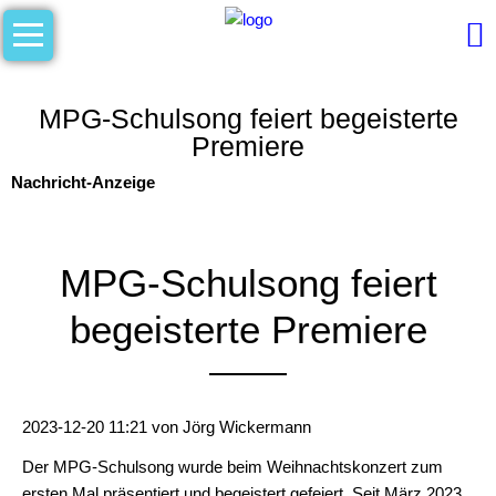
Navigation
Aktuelles
überspringen
Unsere
Schule
MPG-Schulsong feiert begeisterte
Premiere
Begrüßung
Nachricht-Anzeige
digital
am
MPG
MPG-Schulsong feiert
Geschäftsverteilungsplan
begeisterte Premiere
Hygienekonzept
Kollegium
2023-12-20 11:21
von
Jörg Wickermann
Kontakt
Der MPG-Schulsong wurde beim Weihnachtskonzert zum
Leitbild
ersten Mal präsentiert und begeistert gefeiert. Seit März 2023