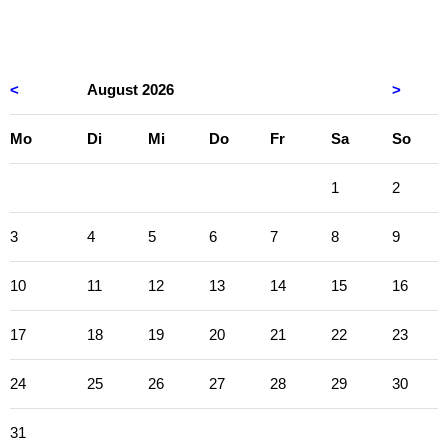
Erdkunde
Französisch
<
August 2026
>
Geschichte
ntag
enstag
ttwoch
nnerstag
eitag
mstag
nnta
Mo
Di
Mi
Do
Fr
Sa
So
Informatik
1
2
Islamischer
Religionsunterricht
3
4
5
6
7
8
9
Italienisch
10
11
12
13
14
15
16
Kunst
17
18
19
20
21
22
23
Latein
Mathematik
24
25
26
27
28
29
30
Musik
31