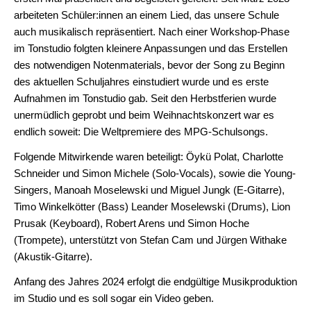
Offener
arbeiteten Schüler:innen an einem Lied, das unsere Schule
Ganztag
auch musikalisch repräsentiert. Nach einer Workshop-Phase
im Tonstudio folgten kleinere Anpassungen und das Erstellen
Schulentwicklungsprogramm
des notwendigen Notenmaterials, bevor der Song zu Beginn
des aktuellen Schuljahres einstudiert wurde und es erste
Schulordnung
Aufnahmen im Tonstudio gab. Seit den Herbstferien wurde
Schulpflegschaft
unermüdlich geprobt und beim Weihnachtskonzert war es
endlich soweit: Die Weltpremiere des MPG-Schulsongs.
Schutzkonzept
Folgende Mitwirkende waren beteiligt: Öykü Polat, Charlotte
Unterricht
Schneider und Simon Michele (Solo-Vocals), sowie die Young-
Singers, Manoah Moselewski und Miguel Jungk (E-Gitarre),
Fächer
Timo Winkelkötter (Bass) Leander Moselewski (Drums), Lion
Prusak (Keyboard), Robert Arens und Simon Hoche
Biologie
(Trompete), unterstützt von Stefan Cam und Jürgen Withake
Chemie
(Akustik-Gitarre).
Deutsch
Anfang des Jahres 2024 erfolgt die endgültige Musikproduktion
im Studio und es soll sogar ein Video geben.
Englisch