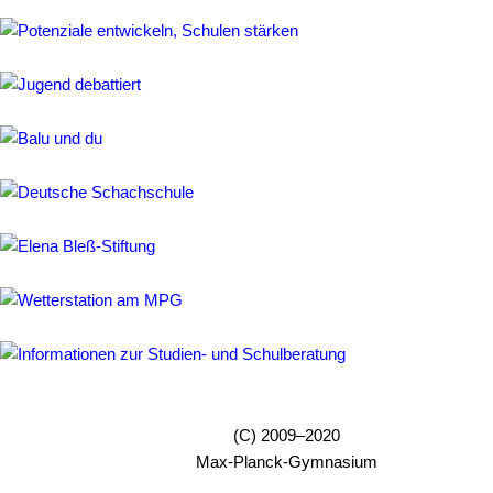
Begabungsförderung
Beratung
Berufsorientierung
International
Austausch
mit
Newcastle
Austausch
mit
Italien
Austausch
mit
(C) 2009–2020
den
Max-Planck-Gymnasium
Niederlanden