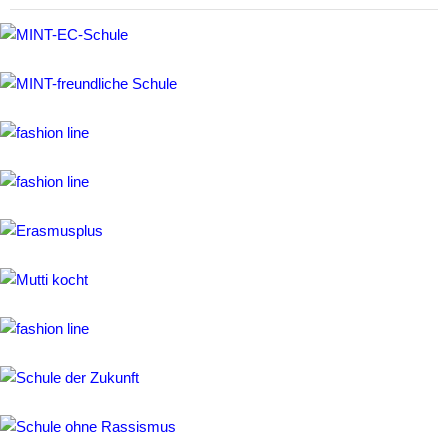
Pädagogik
Philosophie
Physik
Psychologie
Religion
(ev.)
Religion
(kath.)
SoWi/Politik
Sport
Schulleben
AGs