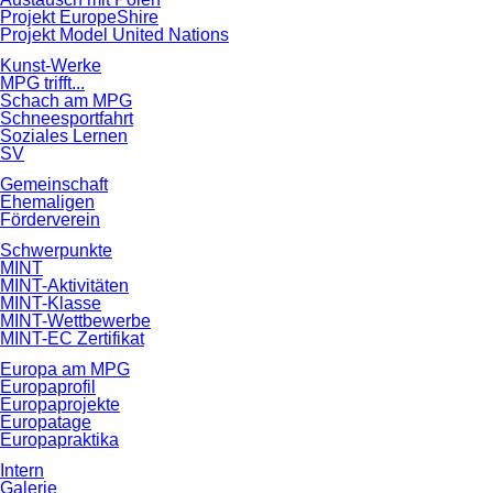
Projekt EuropeShire
Projekt Model United Nations
Kunst-Werke
MPG trifft...
Schach am MPG
Schneesportfahrt
Soziales Lernen
SV
Gemeinschaft
Ehemaligen
Förderverein
Schwerpunkte
MINT
MINT-Aktivitäten
MINT-Klasse
MINT-Wettbewerbe
MINT-EC Zertifikat
Europa am MPG
Europaprofil
Europaprojekte
Europatage
Europapraktika
Intern
Galerie