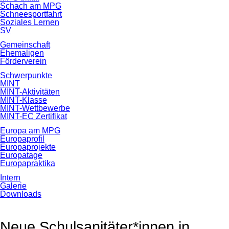
Schach am MPG
Schneesportfahrt
Soziales Lernen
SV
Gemeinschaft
Ehemaligen
Förderverein
Schwerpunkte
MINT
MINT-Aktivitäten
MINT-Klasse
MINT-Wettbewerbe
MINT-EC Zertifikat
Europa am MPG
Europaprofil
Europaprojekte
Europatage
Europapraktika
Intern
Galerie
Downloads
Neue Schulsanitäter*innen in