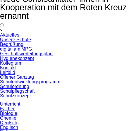
Kooperation mit dem Roten Kreuz
ernannt
Navigation
×
überspringen
Aktuelles
Unsere Schule
Begrüßung
digital am MPG
Geschäftsverteilungsplan
Hygienekonzept
Kollegium
Kontakt
Leitbild
Offener Ganztag
Schulentwicklungsprogramm
Schulordnung
Schulpflegschaft
Schutzkonzept
Unterricht
Fächer
Biologie
Chemie
Deutsch
Englisch