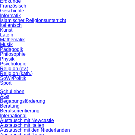
Erdkunde
Französisch
Geschichte
Informatik
Islamischer Religionsunterricht
Italienisch
Kunst
Latein
Mathematik
Musik
Pädagogik
Philosophie
Physik
Psychologie
Religion (ev.)
Religion (kath.)
SoWi/Politik
Sport
Schulleben
AGs
Begabungsförderung
Beratung
Berufsorientierung
International
Austausch mit Newcastle
Austausch mit Italien
Austausch mit den Niederlanden
Austausch mit Polen