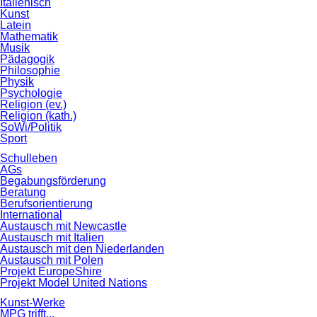
Italienisch
Kunst
Latein
Mathematik
Musik
Pädagogik
Philosophie
Physik
Psychologie
Religion (ev.)
Religion (kath.)
SoWi/Politik
Sport
Schulleben
AGs
Begabungsförderung
Beratung
Berufsorientierung
International
Austausch mit Newcastle
Austausch mit Italien
Austausch mit den Niederlanden
Austausch mit Polen
Projekt EuropeShire
Projekt Model United Nations
Kunst-Werke
MPG trifft...