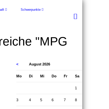
aft
Schwerpunkte
greiche "MPG
<
August 2026
>
ntag
enstag
ttwoch
nnerstag
eitag
mstag
nntag
Mo
Di
Mi
Do
Fr
Sa
So
1
2
3
4
5
6
7
8
9