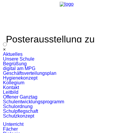
Posterausstellung zu
„Menschen, Bilder, Orte –
Navigation
×
überspringen
Aktuelles
1700 Jahre jüdisches Leben
Unsere Schule
Begrüßung
in Deutschland“
digital am MPG
Geschäftsverteilungsplan
Hygienekonzept
Kollegium
Kontakt
Leitbild
Offener Ganztag
Schulentwicklungsprogramm
Schulordnung
Schulpflegschaft
Schutzkonzept
Unterricht
Fächer