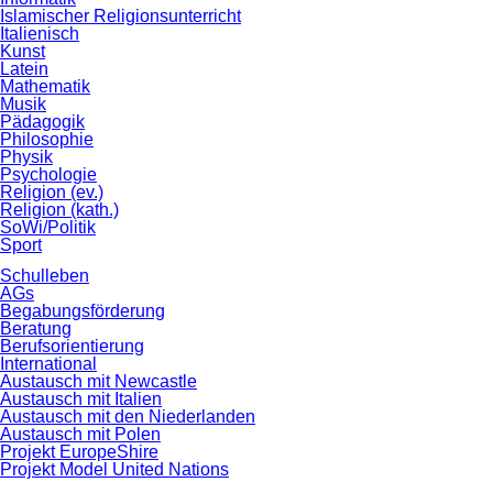
Islamischer Religionsunterricht
Italienisch
Kunst
Latein
Mathematik
Musik
Pädagogik
Philosophie
Physik
Psychologie
Religion (ev.)
Religion (kath.)
SoWi/Politik
Sport
Schulleben
AGs
Begabungsförderung
Beratung
Berufsorientierung
International
Austausch mit Newcastle
Austausch mit Italien
Austausch mit den Niederlanden
Austausch mit Polen
Projekt EuropeShire
Projekt Model United Nations