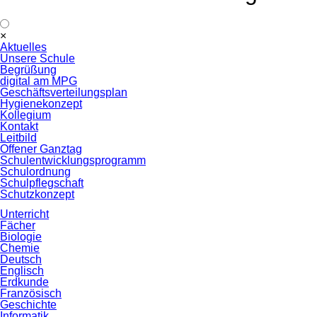
Navigation
×
überspringen
Aktuelles
Unsere Schule
Begrüßung
digital am MPG
Geschäftsverteilungsplan
Hygienekonzept
Kollegium
Kontakt
Leitbild
Offener Ganztag
Schulentwicklungsprogramm
Schulordnung
Schulpflegschaft
Schutzkonzept
Unterricht
Fächer
Biologie
Chemie
Deutsch
Englisch
Erdkunde
Französisch
Geschichte
Informatik