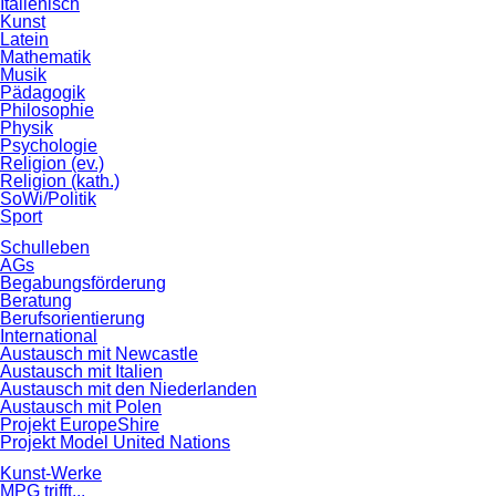
Italienisch
Kunst
Latein
Mathematik
Musik
Pädagogik
Philosophie
Physik
Psychologie
Religion (ev.)
Religion (kath.)
SoWi/Politik
Sport
Schulleben
AGs
Begabungsförderung
Beratung
Berufsorientierung
International
Austausch mit Newcastle
Austausch mit Italien
Austausch mit den Niederlanden
Austausch mit Polen
Projekt EuropeShire
Projekt Model United Nations
Kunst-Werke
MPG trifft...