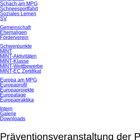
Schach am MPG
Schneesportfahrt
Soziales Lernen
SV
Gemeinschaft
Ehemaligen
Förderverein
Schwerpunkte
MINT
MINT-Aktivitäten
MINT-Klasse
MINT-Wettbewerbe
MINT-EC Zertifikat
Europa am MPG
Europaprofil
Europaprojekte
Europatage
Europapraktika
Intern
Galerie
Downloads
Präventionsveranstaltung der P