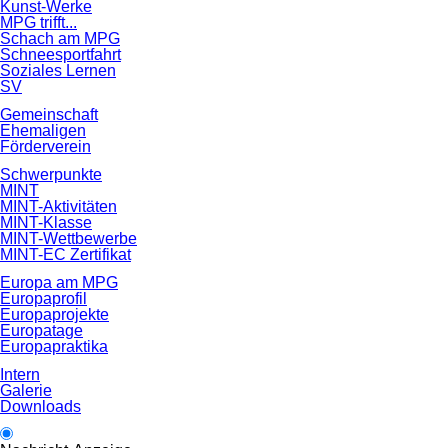
Kunst-Werke
MPG trifft...
Schach am MPG
Schneesportfahrt
Soziales Lernen
SV
Gemeinschaft
Ehemaligen
Förderverein
Schwerpunkte
MINT
MINT-Aktivitäten
MINT-Klasse
MINT-Wettbewerbe
MINT-EC Zertifikat
Europa am MPG
Europaprofil
Europaprojekte
Europatage
Europapraktika
Intern
Galerie
Downloads