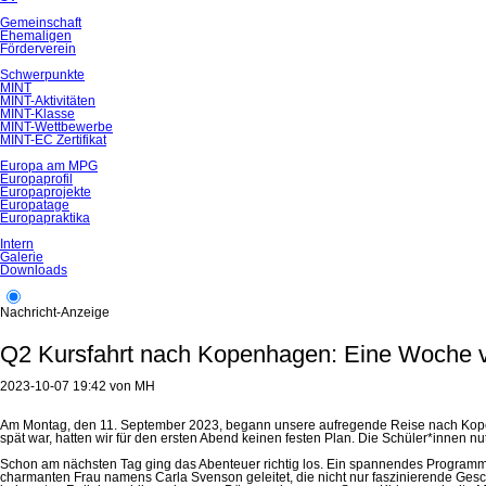
Gemeinschaft
Ehemaligen
Förderverein
Schwerpunkte
MINT
MINT-Aktivitäten
MINT-Klasse
MINT-Wettbewerbe
MINT-EC Zertifikat
Europa am MPG
Europaprofil
Europaprojekte
Europatage
Europapraktika
Intern
Galerie
Downloads
Nachricht-Anzeige
Q2 Kursfahrt nach Kopenhagen: Eine Woche v
2023-10-07 19:42
von
MH
Am Montag, den 11. September 2023, begann unsere aufregende Reise nach Kopenh
spät war, hatten wir für den ersten Abend keinen festen Plan. Die Schüler*innen
Schon am nächsten Tag ging das Abenteuer richtig los. Ein spannendes Programm e
charmanten Frau namens Carla Svenson geleitet, die nicht nur faszinierende Geschi