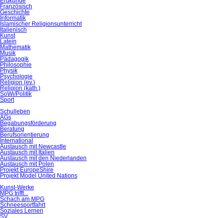
Erdkunde
Französisch
Geschichte
Informatik
Islamischer Religionsunterricht
Italienisch
Kunst
Latein
Mathematik
Musik
Pädagogik
Philosophie
Physik
Psychologie
Religion (ev.)
Religion (kath.)
SoWi/Politik
Sport
Schulleben
AGs
Begabungsförderung
Beratung
Berufsorientierung
International
Austausch mit Newcastle
Austausch mit Italien
Austausch mit den Niederlanden
Austausch mit Polen
Projekt EuropeShire
Projekt Model United Nations
Kunst-Werke
MPG trifft...
Schach am MPG
Schneesportfahrt
Soziales Lernen
SV