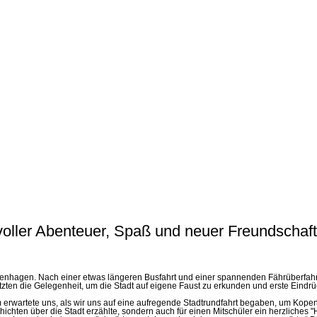
oller Abenteuer, Spaß und neuer Freundschaf
agen. Nach einer etwas längeren Busfahrt und einer spannenden Fährüberfahrt, e
 nutzten die Gelegenheit, um die Stadt auf eigene Faust zu erkunden und erste Ei
rwartete uns, als wir uns auf eine aufregende Stadtrundfahrt begaben, um Kopenha
chten über die Stadt erzählte, sondern auch für einen Mitschüler ein herzliches "H