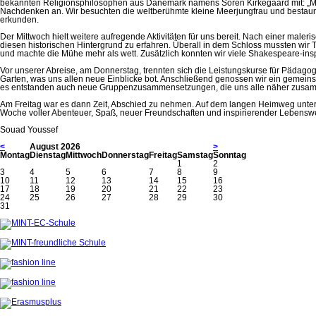
bekannten Religionsphilosophen aus Dänemark namens Soren Kirkegaard mit: „Man
Nachdenken an. Wir besuchten die weltberühmte kleine Meerjungfrau und bestaun
erkunden.
Der Mittwoch hielt weitere aufregende Aktivitäten für uns bereit. Nach einer male
diesen historischen Hintergrund zu erfahren. Überall in dem Schloss mussten wi
und machte die Mühe mehr als wett. Zusätzlich konnten wir viele Shakespeare-insp
Vor unserer Abreise, am Donnerstag, trennten sich die Leistungskurse für Pädago
Garten, was uns allen neue Einblicke bot. Anschließend genossen wir ein gemeinsam
es entstanden auch neue Gruppenzusammensetzungen, die uns alle näher zusa
Am Freitag war es dann Zeit, Abschied zu nehmen. Auf dem langen Heimweg unterhie
Woche voller Abenteuer, Spaß, neuer Freundschaften und inspirierender Lebens
Souad Youssef
<
August 2026
>
Mo
ntag
Di
enstag
Mi
ttwoch
Do
nnerstag
Fr
eitag
Sa
mstag
So
nntag
1
2
3
4
5
6
7
8
9
10
11
12
13
14
15
16
17
18
19
20
21
22
23
24
25
26
27
28
29
30
31