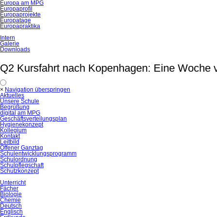
Europa am MPG
Europaprofil
Europaprojekte
Europatage
Europapraktika
Intern
Galerie
Downloads
Q2 Kursfahrt nach Kopenhagen: Eine Woche v
×
Navigation überspringen
Aktuelles
Unsere Schule
Begrüßung
digital am MPG
Geschäftsverteilungsplan
Hygienekonzept
Kollegium
Kontakt
Leitbild
Offener Ganztag
Schulentwicklungsprogramm
Schulordnung
Schulpflegschaft
Schutzkonzept
Unterricht
Fächer
Biologie
Chemie
Deutsch
Englisch