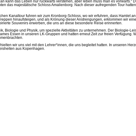
 kann das Leben nur rückwärts verstehen, aber leben muss man es vorwärts.“ Di
ten das majestätische Schloss Amalienborg. Nach dieser aufregenden Tour hatten
rischen Kanaltour fuhren wir zum Kronborg-Schloss, wo wir erfuhren, dass Hamlet an
r Treppen hinaufsteigen, und als Krönung dieser Anstrengungen, erklommen wir ei
irierte Souvenirs erwerben, die uns an diese besondere Reise erinnerten.
gik, Biologie und Physik, um spezielle Aktivitäten zu unternehmen. Der Biologie
es Essen in unseren LK-Gruppen und hatten erneut Zeit zur freien Verfügung. Währe
mmenbrachten.
lten wir uns viel mit den Lehrer*innen, die uns begleitet hatten. In unseren Herz
weisheiten aus Kopenhagen.