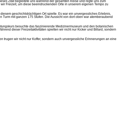
eses Zitat begleitete uns während der gesamten Reise und regte uns zum
 wir Freizeit, um diese beeindruckenden Orte in unserem eigenen Tempo zu
 diesem geschichtsträchtigen Ort spielte. Es war ein unvergessliches Erlebnis,
nen Turm mit ganzen 175 Stufen. Die Aussicht von dort oben war atemberaubend
-Leistungskurs besuchte das faszinierende Medizinermuseum und den botanischen
nd dieser Freizeitaktivitäten spielten wir nicht nur Kicker und Billard, sondern
en trugen wir nicht nur Koffer, sondern auch unvergessliche Erinnerungen an eine