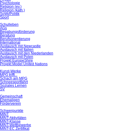
Psychologie
Religion (ev.)
Religion (kath.)
SoWi/Politik
Sport
Schulleben
AGs
Begabungsförderung
Beratung
Berufsorientierung
International
Austausch mit Newcastle
Austausch mit Italien
Austausch mit den Niederlanden
Austausch mit Polen
Projekt EuropeShire
Projekt Model United Nations
Kunst-Werke
MPG trifft...
Schach am MPG
Schneesportfahrt
Soziales Lernen
SV
Gemeinschaft
Ehemaligen
Förderverein
Schwerpunkte
MINT
MINT-Aktivitäten
MINT-Klasse
MINT-Wettbewerbe
MINT-EC Zertifikat