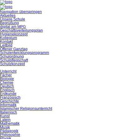
Navigation überspringen
Aktuelles
Unsere Schule
Begrüßung
digital am MPG
Geschäftsverteilungsplan
Hygienekonzept
Kollegium
Kontakt
Leitbild
Offener Ganztag
Schulentwicklungsprogramm
Schulordnung
Schulpflegschaft
Schutzkonzept
Unterricht
Fächer
Biologie
Chemie
Deutsch
Englisch
Erdkunde
Französisch
Geschichte
Informatik
Islamischer Religionsunterricht
Italienisch
Kunst
Latein
Mathematik
Musik
Pädagogik
Philosophie
Physik