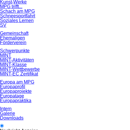
Kunst-Werke
MPG trifft...
Schach am MPG
Schneesportfahrt
Soziales Lernen
SV
Gemeinschaft
Ehemaligen
Förderverein
Schwerpunkte
MINT
MINT-Aktivitäten
MINT-Klasse
MINT-Wettbewerbe
MINT-EC Zertifikat
Europa am MPG
Europaprofil
Europaprojekte
Europatage
Europapraktika
Intern
Galerie
Downloads