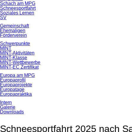
Schach am MPG
Schneesportfahrt
Soziales Lernen
SV
Gemeinschaft
Ehemaligen
Förderverein
Schwerpunkte
MINT
MINT-Aktivitäten
MINT-Klasse
MINT-Wettbewerbe
MINT-EC Zertifikat
Europa am MPG
Europaprofil
Europaprojekte
Europatage
Europapraktika
Intern
Galerie
Downloads
Schneesportfahrt 2025 nach S