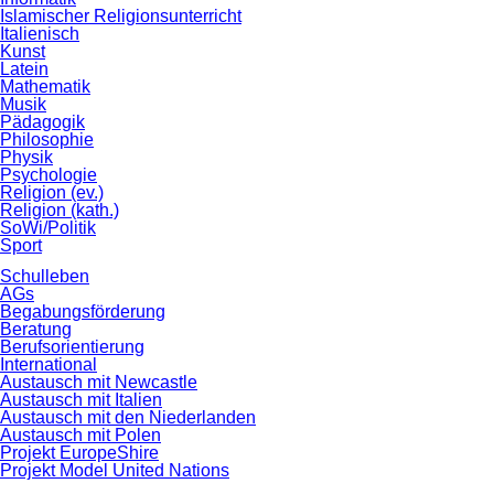
Islamischer Religionsunterricht
Italienisch
Kunst
Latein
Mathematik
Musik
Pädagogik
Philosophie
Physik
Psychologie
Religion (ev.)
Religion (kath.)
SoWi/Politik
Sport
Schulleben
AGs
Begabungsförderung
Beratung
Berufsorientierung
International
Austausch mit Newcastle
Austausch mit Italien
Austausch mit den Niederlanden
Austausch mit Polen
Projekt EuropeShire
Projekt Model United Nations