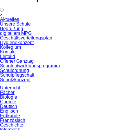
Navigation
×
überspringen
Aktuelles
Unsere Schule
Begrüßung
digital am MPG
Geschäftsverteilungsplan
Hygienekonzept
Kollegium
Kontakt
Leitbild
Offener Ganztag
Schulentwicklungsprogramm
Schulordnung
Schulpflegschaft
Schutzkonzept
Unterricht
Fächer
Biologie
Chemie
Deutsch
Englisch
Erdkunde
Französisch
Geschichte
Informatik