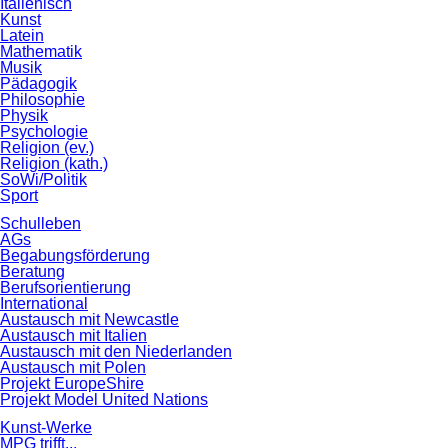
Italienisch
Kunst
Latein
Mathematik
Musik
Pädagogik
Philosophie
Physik
Psychologie
Religion (ev.)
Religion (kath.)
SoWi/Politik
Sport
Schulleben
AGs
Begabungsförderung
Beratung
Berufsorientierung
International
Austausch mit Newcastle
Austausch mit Italien
Austausch mit den Niederlanden
Austausch mit Polen
Projekt EuropeShire
Projekt Model United Nations
Kunst-Werke
MPG trifft...