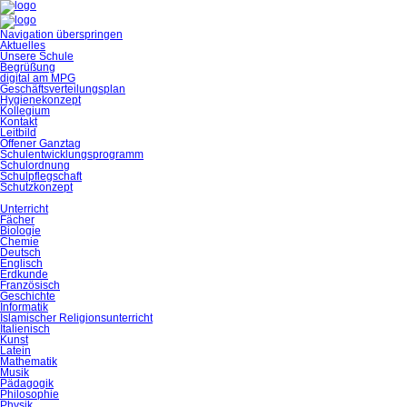
Navigation überspringen
Aktuelles
Unsere Schule
Begrüßung
digital am MPG
Geschäftsverteilungsplan
Hygienekonzept
Kollegium
Kontakt
Leitbild
Offener Ganztag
Schulentwicklungsprogramm
Schulordnung
Schulpflegschaft
Schutzkonzept
Unterricht
Fächer
Biologie
Chemie
Deutsch
Englisch
Erdkunde
Französisch
Geschichte
Informatik
Islamischer Religionsunterricht
Italienisch
Kunst
Latein
Mathematik
Musik
Pädagogik
Philosophie
Physik