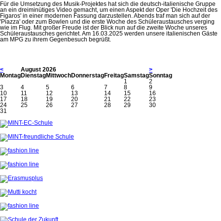
Für die Umsetzung des Musik-Projektes hat sich die deutsch-italienische Gruppe
an ein dreiminütiges Video gemacht, um einen Aspekt der Oper 'Die Hochzeit des
Figaros' in einer modernen Fassung darzustellen. Abends traf man sich auf der
'Piazza' oder zum Bowlen und die erste Woche des Schüleraustausches verging
wie im Flug. Mit großer Freude ist der Blick nun auf die zweite Woche unseres
Schüleraustausches gerichtet. Am 16.03.2025 werden unsere italienischen Gäste
am MPG zu ihrem Gegenbesuch begrüßt.
<
August 2026
>
Mo
ntag
Di
enstag
Mi
ttwoch
Do
nnerstag
Fr
eitag
Sa
mstag
So
nntag
1
2
3
4
5
6
7
8
9
10
11
12
13
14
15
16
17
18
19
20
21
22
23
24
25
26
27
28
29
30
31