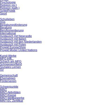
Psychologie
Religion (ev.)
Religion (kath.)
SoWi/Politik
Sport
Schulleben
AGs
Begabungsförderung
Beratung
Berufsorientierung
International
Austausch mit Newcastle
Austausch mit Italien
Austausch mit den Niederlanden
Austausch mit Polen
Projekt EuropeShire
Projekt Model United Nations
Kunst-Werke
MPG trifft...
Schach am MPG
Schneesportfahrt
Soziales Lernen
SV
Gemeinschaft
Ehemaligen
Förderverein
Schwerpunkte
MINT
MINT-Aktivitäten
MINT-Klasse
MINT-Wettbewerbe
MINT-EC Zertifikat