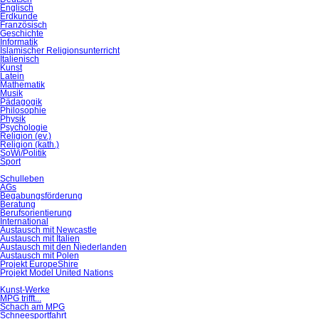
Englisch
Erdkunde
Französisch
Geschichte
Informatik
Islamischer Religionsunterricht
Italienisch
Kunst
Latein
Mathematik
Musik
Pädagogik
Philosophie
Physik
Psychologie
Religion (ev.)
Religion (kath.)
SoWi/Politik
Sport
Schulleben
AGs
Begabungsförderung
Beratung
Berufsorientierung
International
Austausch mit Newcastle
Austausch mit Italien
Austausch mit den Niederlanden
Austausch mit Polen
Projekt EuropeShire
Projekt Model United Nations
Kunst-Werke
MPG trifft...
Schach am MPG
Schneesportfahrt