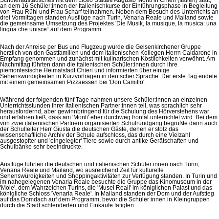
an dem 16 Schüler:innen der Italienischkurse der Einführungsphase in Begleitung
von Frau Rühl und Frau Scharf teilnahmen. Neben dem Besuch des Unterrichts an
drei Vormittagen standen Ausflüge nach Turin, Venaria Reale und Mailand sowie
die gemeinsame Umsetzung des Projektes 'Die Musik, la musique, la musica: una
lingua che unisce“ auf dem Programm.
Nach der Anreise per Bus und Flugzeug wurde die Gelsenkirchener Gruppe
herzlich von den Gastfamilien und dem italienischen Kollegen Herrn Caldarone in
Empfang genommen und zunächst mit kulinarischen Köstlichkeiten verwöhnt. Am
Nachmittag führten dann die italienischen Schüler:innen durch ihre
piemontesische Heimatstadt Chieri und informierten über einige
Sehenswürdigkeiten in Kurzvorträgen in deutscher Sprache. Der erste Tag endete
mit einem gemeinsamen Pizzaessen bei 'Don Camillo'.
Während der folgenden fünf Tage nahmen unsere Schüler:innen an einzelnen
Unterrichtsstunden ihrer italienischen Partner:innen teil, was sprachlich sehr
herausfordernd, aber gewinnbringend für die Schulung des Hörverstehens war
und erfahren ließ, dass am 'Monti' eher durchweg frontal unterrichtet wird. Bei dem
von zwei italienischen Partnern organisierten Schulrundgang begrüßte dann auch
der Schulleiter Herr Giusta die deutschen Gäste, denen er stolz das
wissenschaftliche Archiv der Schule aufschloss, das durch eine Vielzahl
ausgestopfter und 'eingelegter' Tiere sowie durch antike Gerätschaften und
Schulbänke sehr beeindruckte.
Ausflüge führten die deutschen und italienischen Schüler:innen nach Turin,
Venaria Reale und Mailand, wo ausreichend Zeit für kulturelle
Sehenswürdigkeiten und Shoppingaktivitäten zur Verfügung standen. In Turin und
im nahegelegenen Venaria Reale besuchte die Gruppe das Kinomuseum in der
'Mole', dem Wahrzeichen Turins, die 'Musei Reali' im königlichen Palast und das
königliche Schloss 'Venaria Reale'. In Mailand standen der Dom und der Aufstieg
auf das Domdach auf dem Programm, bevor die Schüler:innen in Kleingruppen
durch die Stadt schlenderten und Einkäufe tätigten.