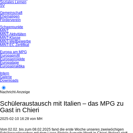
Soziales Lernen
SV
Gemeinschaft
Ehemaligen
Förderverein
Schwerpunkte
MINT
MINT-Aktivitäten
MINT-Klasse
MINT-Wettbewerbe
MINT-EC Zertifikat
Europa am MPG
Europaprofil
Europaprojekte
Europatage
Europapraktika
Intern
Galerie
Downloads
Nachricht-Anzeige
Schüleraustausch mit Italien – das MPG zu
Gast in Chieri
2025-02-10 16:28
von
MH
Vom 02.02. bis zum 08.02.2025 fand die erste Woche unseres zweiwöchigen
Schüleraustausches mit dem Liceo Statale Augusto Monti in Chieri (Italien) statt,