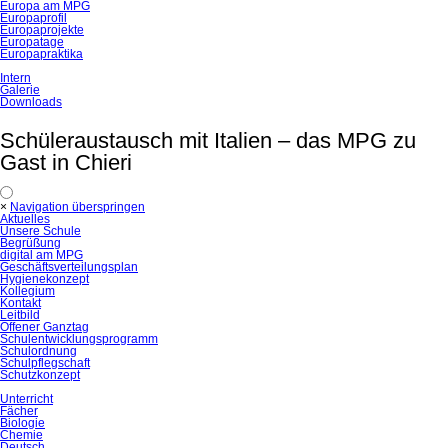
Europa am MPG
Europaprofil
Europaprojekte
Europatage
Europapraktika
Intern
Galerie
Downloads
Schüleraustausch mit Italien – das MPG zu
Gast in Chieri
×
Navigation überspringen
Aktuelles
Unsere Schule
Begrüßung
digital am MPG
Geschäftsverteilungsplan
Hygienekonzept
Kollegium
Kontakt
Leitbild
Offener Ganztag
Schulentwicklungsprogramm
Schulordnung
Schulpflegschaft
Schutzkonzept
Unterricht
Fächer
Biologie
Chemie
Deutsch