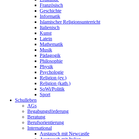
Französisch
Geschichte
Informatik
Islamischer Religionsunterricht
Italienisch
Kunst
Latein
Mathematik
Musik
Pädagogik
Philosophie
Physik
Psychologie
Religion (ev.)
Religion (kath.)
SoWi/Politik
Sport
Schulleben
AGs
Begabungsförderung
Beratung
Berufsorientierung
International
Austausch mit Newcastle