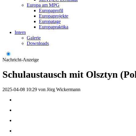
Europa am MPG
Europaprofil
Europaprojekte
Europatage
Europapraktika
Intern
Galerie
Downloads
Nachricht-Anzeige
Schulaustausch mit Olsztyn (Po
2025-04-08 10:29
von
Jörg Wickermann