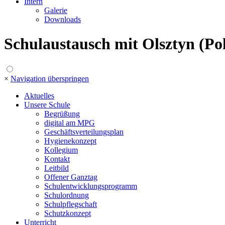
Intern
Galerie
Downloads
Schulaustausch mit Olsztyn (Po
×
Navigation überspringen
Aktuelles
Unsere Schule
Begrüßung
digital am MPG
Geschäftsverteilungsplan
Hygienekonzept
Kollegium
Kontakt
Leitbild
Offener Ganztag
Schulentwicklungsprogramm
Schulordnung
Schulpflegschaft
Schutzkonzept
Unterricht