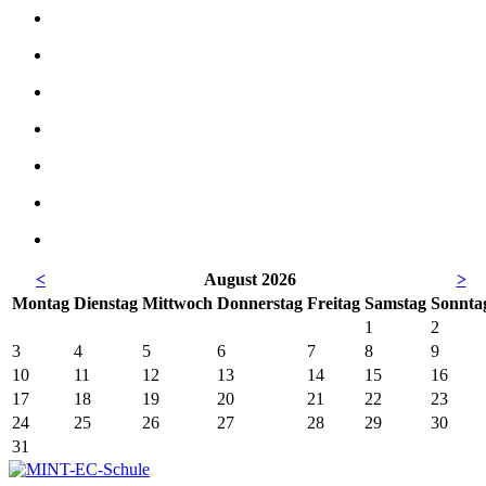
<
August 2026
>
Mo
ntag
Di
enstag
Mi
ttwoch
Do
nnerstag
Fr
eitag
Sa
mstag
So
nnta
1
2
3
4
5
6
7
8
9
10
11
12
13
14
15
16
17
18
19
20
21
22
23
24
25
26
27
28
29
30
31