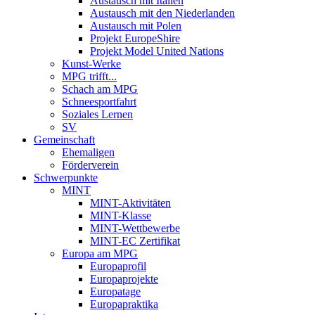
Austausch mit Italien
Austausch mit den Niederlanden
Austausch mit Polen
Projekt EuropeShire
Projekt Model United Nations
Kunst-Werke
MPG trifft...
Schach am MPG
Schneesportfahrt
Soziales Lernen
SV
Gemeinschaft
Ehemaligen
Förderverein
Schwerpunkte
MINT
MINT-Aktivitäten
MINT-Klasse
MINT-Wettbewerbe
MINT-EC Zertifikat
Europa am MPG
Europaprofil
Europaprojekte
Europatage
Europapraktika