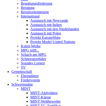
Begabungsförderung
Beratung
Berufsorientierung
International
Austausch mit Newcastle
Austausch mit Italien
Austausch mit den Niederlanden
Austausch mit Polen
Projekt EuropeShire
Projekt Model United Nations
Kunst-Werke
MPG trifft...
Schach am MPG
Schneesportfahrt
Soziales Lernen
SV
Gemeinschaft
Ehemaligen
Förderverein
Schwerpunkte
MINT
MINT-Aktivitäten
MINT-Klasse
MINT-Wettbewerbe
MINT-EC Zertifikat