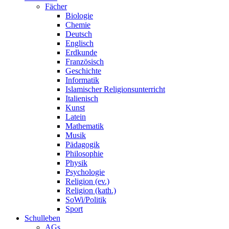
Fächer
Biologie
Chemie
Deutsch
Englisch
Erdkunde
Französisch
Geschichte
Informatik
Islamischer Religionsunterricht
Italienisch
Kunst
Latein
Mathematik
Musik
Pädagogik
Philosophie
Physik
Psychologie
Religion (ev.)
Religion (kath.)
SoWi/Politik
Sport
Schulleben
AGs