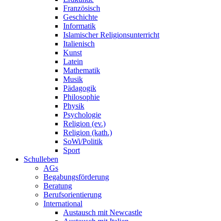
Französisch
Geschichte
Informatik
Islamischer Religionsunterricht
Italienisch
Kunst
Latein
Mathematik
Musik
Pädagogik
Philosophie
Physik
Psychologie
Religion (ev.)
Religion (kath.)
SoWi/Politik
Sport
Schulleben
AGs
Begabungsförderung
Beratung
Berufsorientierung
International
Austausch mit Newcastle