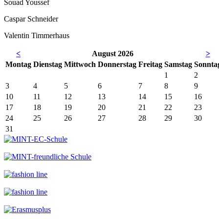
Souad Youssef
Caspar Schneider
Valentin Timmerhaus
<
August 2026
>
Mo
ntag
Di
enstag
Mi
ttwoch
Do
nnerstag
Fr
eitag
Sa
mstag
So
nnta
1
2
3
4
5
6
7
8
9
10
11
12
13
14
15
16
17
18
19
20
21
22
23
24
25
26
27
28
29
30
31