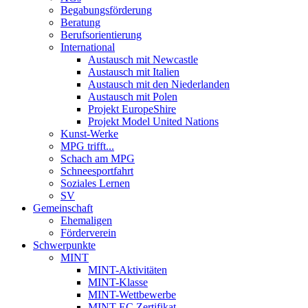
Begabungsförderung
Beratung
Berufsorientierung
International
Austausch mit Newcastle
Austausch mit Italien
Austausch mit den Niederlanden
Austausch mit Polen
Projekt EuropeShire
Projekt Model United Nations
Kunst-Werke
MPG trifft...
Schach am MPG
Schneesportfahrt
Soziales Lernen
SV
Gemeinschaft
Ehemaligen
Förderverein
Schwerpunkte
MINT
MINT-Aktivitäten
MINT-Klasse
MINT-Wettbewerbe
MINT-EC Zertifikat