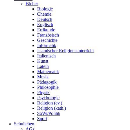
Fächer
Biologie
Chemie
Deutsch
Englisch
Erdkunde
Französisch
Geschichte
Informatik
Islamischer Religionsunterricht
Italienisch
Kunst
Latein
Mathematik
Musik
Pädagogik
Philosophie
Physik
Psychologie
Religion (ev.)
Religion (kath.)
SoWi/Politik
Sport
Schulleben
AGs