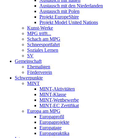
Austausch mit Italien
Austausch mit den Niederlanden
Austausch mit Polen
Projekt EuropeShire
Projekt Model United Nations
Kunst-Werke
MPG trifft...
Schach am MPG
Schneesportfahrt
Soziales Lernen
SV
Gemeinschaft
Ehemaligen
Förderverein
Schwerpunkte
MINT
MINT-Aktivitäten
MINT-Klasse
MINT-Wettbewerbe
MINT-EC Zertifikat
Europa am MPG
Europaprofil
Europaprojekte
Europatage
Europapraktika