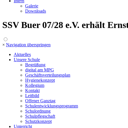
Intern
Galerie
Downloads
SSV Buer 07/28 e.V. erhält Ern
×
Navigation überspringen
Aktuelles
Unsere Schule
Begrüßung
digital am MPG
Geschäftsverteilungsplan
Hygienekonzept
Kollegium
Kontakt
Leitbild
Offener Ganztag
Schulentwicklungsprogramm
Schulordnung
Schulpflegschaft
Schutzkonzept
Unterricht