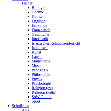
Fächer
Biologie
Chemie
Deutsch
Englisch
Erdkunde
Französisch
Geschichte
Informatik
Islamischer Religionsunterricht
Italienisch
Kunst
Latein
Mathematik
Musik
Pädagogik
Philosophie
Physik
Psychologie
Religion (ev.)
Religion (kath.)
SoWi/Politik
Sport
Schulleben
AGs