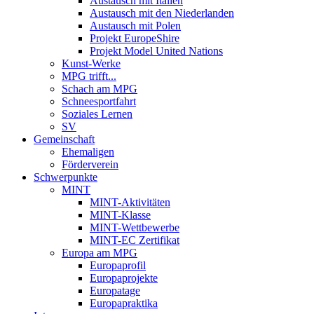
Austausch mit Italien
Austausch mit den Niederlanden
Austausch mit Polen
Projekt EuropeShire
Projekt Model United Nations
Kunst-Werke
MPG trifft...
Schach am MPG
Schneesportfahrt
Soziales Lernen
SV
Gemeinschaft
Ehemaligen
Förderverein
Schwerpunkte
MINT
MINT-Aktivitäten
MINT-Klasse
MINT-Wettbewerbe
MINT-EC Zertifikat
Europa am MPG
Europaprofil
Europaprojekte
Europatage
Europapraktika