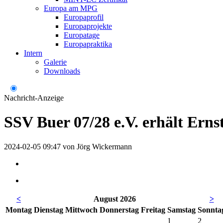
Europa am MPG
Europaprofil
Europaprojekte
Europatage
Europapraktika
Intern
Galerie
Downloads
Nachricht-Anzeige
SSV Buer 07/28 e.V. erhält Ern
2024-02-05 09:47
von
Jörg Wickermann
<
August 2026
>
Mo
ntag
Di
enstag
Mi
ttwoch
Do
nnerstag
Fr
eitag
Sa
mstag
So
nnta
1
2