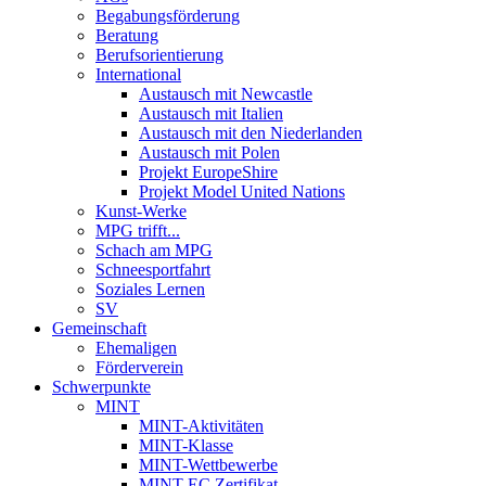
Begabungsförderung
Beratung
Berufsorientierung
International
Austausch mit Newcastle
Austausch mit Italien
Austausch mit den Niederlanden
Austausch mit Polen
Projekt EuropeShire
Projekt Model United Nations
Kunst-Werke
MPG trifft...
Schach am MPG
Schneesportfahrt
Soziales Lernen
SV
Gemeinschaft
Ehemaligen
Förderverein
Schwerpunkte
MINT
MINT-Aktivitäten
MINT-Klasse
MINT-Wettbewerbe
MINT-EC Zertifikat