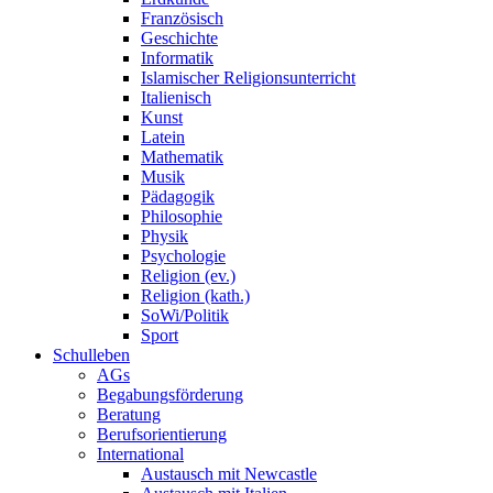
Französisch
Geschichte
Informatik
Islamischer Religionsunterricht
Italienisch
Kunst
Latein
Mathematik
Musik
Pädagogik
Philosophie
Physik
Psychologie
Religion (ev.)
Religion (kath.)
SoWi/Politik
Sport
Schulleben
AGs
Begabungsförderung
Beratung
Berufsorientierung
International
Austausch mit Newcastle