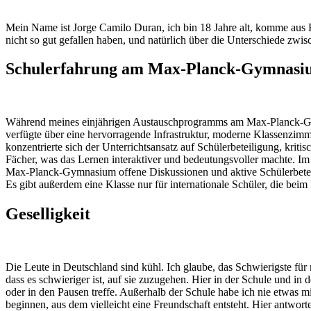
Mein Name ist Jorge Camilo Duran, ich bin 18 Jahre alt, komme aus K
nicht so gut gefallen haben, und natürlich über die Unterschiede zw
Schulerfahrung am Max-Planck-Gymnasi
Während meines einjährigen Austauschprogramms am Max-Planck-Gymn
verfügte über eine hervorragende Infrastruktur, moderne Klassenz
konzentrierte sich der Unterrichtsansatz auf Schülerbeteiligung, kr
Fächer, was das Lernen interaktiver und bedeutungsvoller machte. Im G
Max-Planck-Gymnasium offene Diskussionen und aktive Schülerbeteilig
Es gibt außerdem eine Klasse nur für internationale Schüler, die bei
Geselligkeit
Die Leute in Deutschland sind kühl. Ich glaube, das Schwierigste für
dass es schwieriger ist, auf sie zuzugehen. Hier in der Schule und in d
oder in den Pausen treffe. Außerhalb der Schule habe ich nie etwas m
beginnen, aus dem vielleicht eine Freundschaft entsteht. Hier antwor