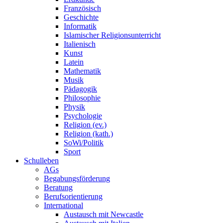
Französisch
Geschichte
Informatik
Islamischer Religionsunterricht
Italienisch
Kunst
Latein
Mathematik
Musik
Pädagogik
Philosophie
Physik
Psychologie
Religion (ev.)
Religion (kath.)
SoWi/Politik
Sport
Schulleben
AGs
Begabungsförderung
Beratung
Berufsorientierung
International
Austausch mit Newcastle