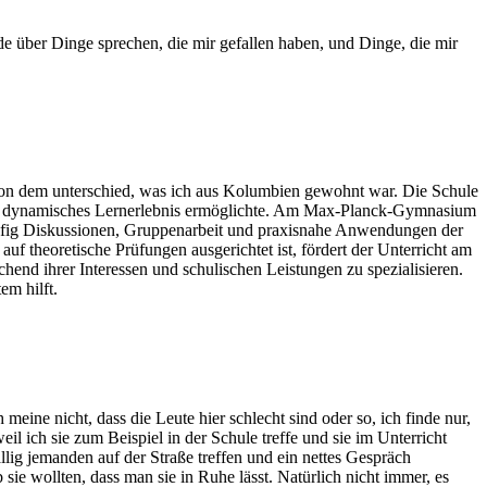
e über Dinge sprechen, die mir gefallen haben, und Dinge, die mir
on dem unterschied, was ich aus Kolumbien gewohnt war. Die Schule
und dynamisches Lernerlebnis ermöglichte. Am Max-Planck-Gymnasium
 häufig Diskussionen, Gruppenarbeit und praxisnahe Anwendungen der
uf theoretische Prüfungen ausgerichtet ist, fördert der Unterricht am
end ihrer Interessen und schulischen Leistungen zu spezialisieren.
em hilft.
ine nicht, dass die Leute hier schlecht sind oder so, ich finde nur,
weil ich sie zum Beispiel in der Schule treffe und sie im Unterricht
lig jemanden auf der Straße treffen und ein nettes Gespräch
ie wollten, dass man sie in Ruhe lässt. Natürlich nicht immer, es