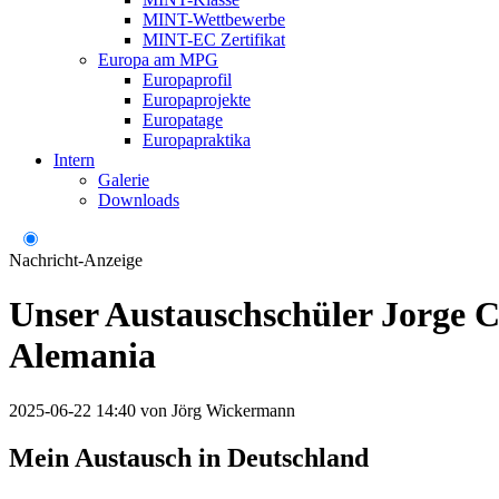
MINT-Wettbewerbe
MINT-EC Zertifikat
Europa am MPG
Europaprofil
Europaprojekte
Europatage
Europapraktika
Intern
Galerie
Downloads
Nachricht-Anzeige
Unser Austauschschüler Jorge C
Alemania
2025-06-22 14:40
von
Jörg Wickermann
Mein Austausch in Deutschland