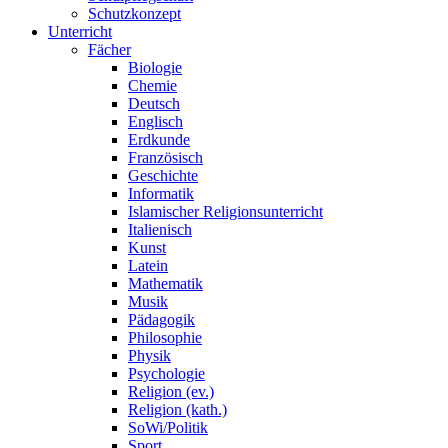
Schutzkonzept
Unterricht
Fächer
Biologie
Chemie
Deutsch
Englisch
Erdkunde
Französisch
Geschichte
Informatik
Islamischer Religionsunterricht
Italienisch
Kunst
Latein
Mathematik
Musik
Pädagogik
Philosophie
Physik
Psychologie
Religion (ev.)
Religion (kath.)
SoWi/Politik
Sport