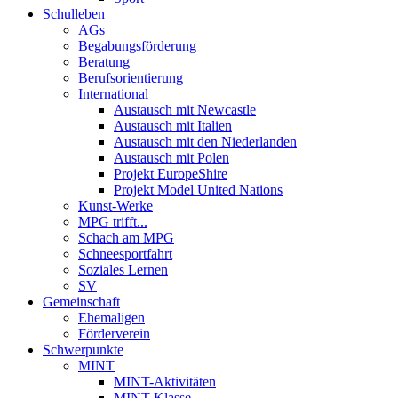
Schulleben
AGs
Begabungsförderung
Beratung
Berufsorientierung
International
Austausch mit Newcastle
Austausch mit Italien
Austausch mit den Niederlanden
Austausch mit Polen
Projekt EuropeShire
Projekt Model United Nations
Kunst-Werke
MPG trifft...
Schach am MPG
Schneesportfahrt
Soziales Lernen
SV
Gemeinschaft
Ehemaligen
Förderverein
Schwerpunkte
MINT
MINT-Aktivitäten
MINT-Klasse