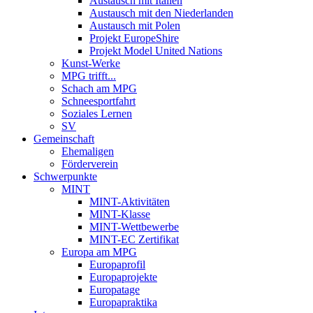
Austausch mit Italien
Austausch mit den Niederlanden
Austausch mit Polen
Projekt EuropeShire
Projekt Model United Nations
Kunst-Werke
MPG trifft...
Schach am MPG
Schneesportfahrt
Soziales Lernen
SV
Gemeinschaft
Ehemaligen
Förderverein
Schwerpunkte
MINT
MINT-Aktivitäten
MINT-Klasse
MINT-Wettbewerbe
MINT-EC Zertifikat
Europa am MPG
Europaprofil
Europaprojekte
Europatage
Europapraktika