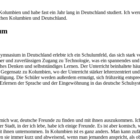
olumbien und habe fast ein Jahr lang in Deutschland studiert. Ich werd
ischen Kolumbien und Deutschland.
um
asium in Deutschland erlebte ich ein Schulumfeld, das sich stark v
immer und zuverlässigen Zugang zu Technologie, was ein spannendes 
itisches Denken und selbstständiges Lernen. Der Unterricht beinhaltete
egensatz zu Kolumbien, wo der Unterricht stärker lehrerzentriert und a
ung. Die Schüler werden außerdem ermutigt, sich frühzeitig entsprech
m Erlernen der Sprache und der Eingewöhnung in das deutsche Schulsyst
 mich war, deutsche Freunde zu finden und mit ihnen auszukommen. Ich me
er Stadt, in der ich lebe, habe ich einige Freunde. Es ist aber komisch, 
it ihnen unternommen. In Kolumbien ist es ganz anders. Man kann zufäl
ten sie immer kurz und abweisend, wenn man jemanden anspricht, als ob s