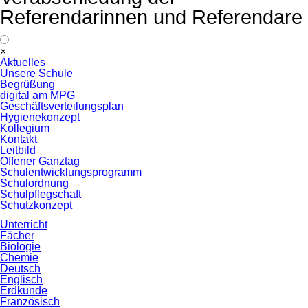
Referendarinnen und Referendare
Navigation
×
überspringen
Aktuelles
Unsere Schule
Begrüßung
digital am MPG
Geschäftsverteilungsplan
Hygienekonzept
Kollegium
Kontakt
Leitbild
Offener Ganztag
Schulentwicklungsprogramm
Schulordnung
Schulpflegschaft
Schutzkonzept
Unterricht
Fächer
Biologie
Chemie
Deutsch
Englisch
Erdkunde
Französisch