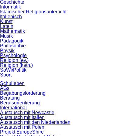
Geschichte
Informatik
Islamischer Religionsunterricht
Italienisch
Kunst
Latein
Mathematik
Musik
Pädagogik
Philosophie
Physik
Psychologie
Religion (ev.)
Religion (kath.)
SoWi/Politik
Sport
Schulleben
AGs
Begabungsförderung
Beratung
Berufsorientierung
International
Austausch mit Newcastle
Austausch mit Italien
Austausch mit den Niederlanden
Austausch mit Polen
Projekt EuropeShire