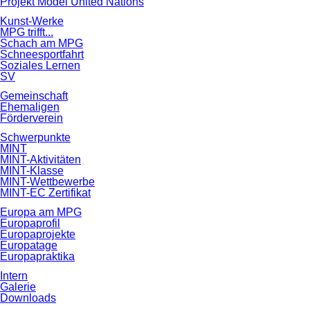
Projekt Model United Nations
Kunst-Werke
MPG trifft...
Schach am MPG
Schneesportfahrt
Soziales Lernen
SV
Gemeinschaft
Ehemaligen
Förderverein
Schwerpunkte
MINT
MINT-Aktivitäten
MINT-Klasse
MINT-Wettbewerbe
MINT-EC Zertifikat
Europa am MPG
Europaprofil
Europaprojekte
Europatage
Europapraktika
Intern
Galerie
Downloads