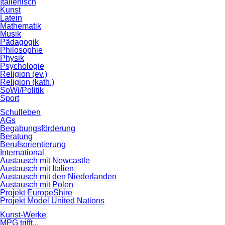
Italienisch
Kunst
Latein
Mathematik
Musik
Pädagogik
Philosophie
Physik
Psychologie
Religion (ev.)
Religion (kath.)
SoWi/Politik
Sport
Schulleben
AGs
Begabungsförderung
Beratung
Berufsorientierung
International
Austausch mit Newcastle
Austausch mit Italien
Austausch mit den Niederlanden
Austausch mit Polen
Projekt EuropeShire
Projekt Model United Nations
Kunst-Werke
MPG trifft...