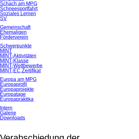
Schach am MPG
Schneesportfahrt
Soziales Lernen
SV
Gemeinschaft
Ehemaligen
Förderverein
Schwerpunkte
MINT
MINT-Aktivitäten
MINT-Klasse
MINT-Wettbewerbe
MINT-EC Zertifikat
Europa am MPG
Europaprofil
Europaprojekte
Europatage
Europapraktika
Intern
Galerie
Downloads
Verabschiedung der