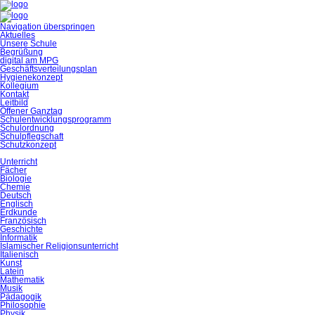
Navigation überspringen
Aktuelles
Unsere Schule
Begrüßung
digital am MPG
Geschäftsverteilungsplan
Hygienekonzept
Kollegium
Kontakt
Leitbild
Offener Ganztag
Schulentwicklungsprogramm
Schulordnung
Schulpflegschaft
Schutzkonzept
Unterricht
Fächer
Biologie
Chemie
Deutsch
Englisch
Erdkunde
Französisch
Geschichte
Informatik
Islamischer Religionsunterricht
Italienisch
Kunst
Latein
Mathematik
Musik
Pädagogik
Philosophie
Physik