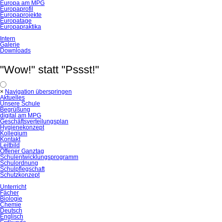
Europa am MPG
Europaprofil
Europaprojekte
Europatage
Europapraktika
Intern
Galerie
Downloads
"Wow!" statt "Pssst!"
×
Navigation überspringen
Aktuelles
Unsere Schule
Begrüßung
digital am MPG
Geschäftsverteilungsplan
Hygienekonzept
Kollegium
Kontakt
Leitbild
Offener Ganztag
Schulentwicklungsprogramm
Schulordnung
Schulpflegschaft
Schutzkonzept
Unterricht
Fächer
Biologie
Chemie
Deutsch
Englisch