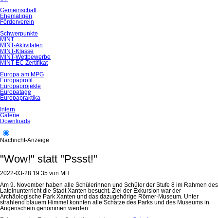
Gemeinschaft
Ehemaligen
Förderverein
Schwerpunkte
MINT
MINT-Aktivitäten
MINT-Klasse
MINT-Wettbewerbe
MINT-EC Zertifikat
Europa am MPG
Europaprofil
Europaprojekte
Europatage
Europapraktika
Intern
Galerie
Downloads
Nachricht-Anzeige
"Wow!" statt "Pssst!"
2022-03-28 19:35
von
MH
Am 9. November haben alle Schülerinnen und Schüler der Stufe 8 im Rahmen des
Lateinunterricht die Stadt Xanten besucht. Ziel der Exkursion war der
Archäologische Park Xanten und das dazugehörige Römer-Museum. Unter
strahlend blauem Himmel konnten alle Schätze des Parks und des Museums in
Augenschein genommen werden.