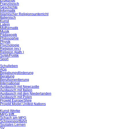
Erdkunde
Französisch
Geschichte
Informatik
Islamischer Religionsunterricht
Italienisch
Kunst
Latein
Mathematik
Musik
Pädagogik
Philosophie
Physik
Psychologie
Religion (ev.)
Religion (kath.)
SoWi/Politik
Sport
Schulleben
AGs
Begabungsförderung
Beratung
Berufsorientierung
International
Austausch mit Newcastle
Austausch mit Italien
Austausch mit den Niederlanden
Austausch mit Polen
Projekt EuropeShire
Projekt Model United Nations
Kunst-Werke
MPG trifft...
Schach am MPG
Schneesportfahrt
Soziales Lernen
SV