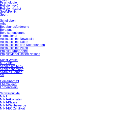
Psychologie
Religion (ev.)
Religion (kath.)
SoWi/Politik
Sport
Schulleben
AGs
Begabungsförderung
Beratung
Berufsorientierung
International
Austausch mit Newcastle
Austausch mit Italien
Austausch mit den Niederlanden
Austausch mit Polen
Projekt EuropeShire
Projekt Model United Nations
Kunst-Werke
MPG trifft...
Schach am MPG
Schneesportfahrt
Soziales Lernen
SV
Gemeinschaft
Ehemaligen
Förderverein
Schwerpunkte
MINT
MINT-Aktivitäten
MINT-Klasse
MINT-Wettbewerbe
MINT-EC Zertifikat