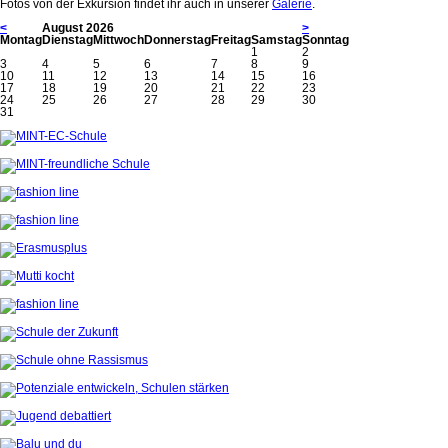
Fotos von der Exkursion findet ihr auch in unserer
Galerie
.
<
August 2026
>
Mo
ntag
Di
enstag
Mi
ttwoch
Do
nnerstag
Fr
eitag
Sa
mstag
So
nntag
1
2
3
4
5
6
7
8
9
10
11
12
13
14
15
16
17
18
19
20
21
22
23
24
25
26
27
28
29
30
31