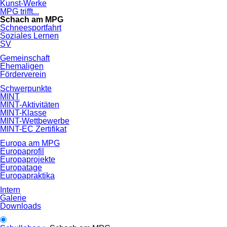
Kunst-Werke
MPG trifft...
Schach am MPG
Schneesportfahrt
Soziales Lernen
SV
Gemeinschaft
Ehemaligen
Förderverein
Schwerpunkte
MINT
MINT-Aktivitäten
MINT-Klasse
MINT-Wettbewerbe
MINT-EC Zertifikat
Europa am MPG
Europaprofil
Europaprojekte
Europatage
Europapraktika
Intern
Galerie
Downloads