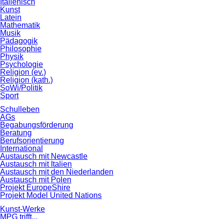
Italienisch
Kunst
Latein
Mathematik
Musik
Pädagogik
Philosophie
Physik
Psychologie
Religion (ev.)
Religion (kath.)
SoWi/Politik
Sport
Schulleben
AGs
Begabungsförderung
Beratung
Berufsorientierung
International
Austausch mit Newcastle
Austausch mit Italien
Austausch mit den Niederlanden
Austausch mit Polen
Projekt EuropeShire
Projekt Model United Nations
Kunst-Werke
MPG trifft...