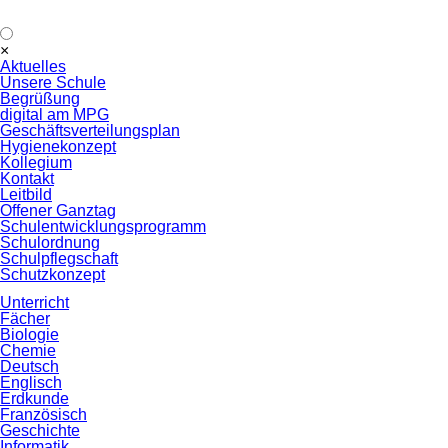
Navigation
×
überspringen
Aktuelles
Unsere Schule
Begrüßung
digital am MPG
Geschäftsverteilungsplan
Hygienekonzept
Kollegium
Kontakt
Leitbild
Offener Ganztag
Schulentwicklungsprogramm
Schulordnung
Schulpflegschaft
Schutzkonzept
Unterricht
Fächer
Biologie
Chemie
Deutsch
Englisch
Erdkunde
Französisch
Geschichte
Informatik