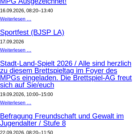
MPG Ausgezeichnet!
16.09.2026, 08:20–13:40
MPG
Weiterlesen …
Ausgezeichnet!
Sportfest (BJSP LA)
17.09.2026
Sportfest
Weiterlesen …
(BJSP
LA)
Stadt-Land-Spielt 2026 / Alle sind herzlich
zu diesem Brettspieltag im Foyer des
MPGs eingeladen. Die Brettspiel-AG freut
sich auf Sie/euch
19.09.2026, 10:00–15:00
Stadt-
Weiterlesen …
Land-
Spielt
Befragung Freundschaft und Gewalt im
2026
Jugendalter / Stufe 8
/
Alle
sind
22.09.2026, 08:20–11:50