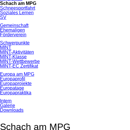
Schach am MPG
Schneesportfahrt
Soziales Lernen
SV
Gemeinschaft
Ehemaligen
Förderverein
Schwerpunkte
MINT
MINT-Aktivitäten
MINT-Klasse
MINT-Wettbewerbe
MINT-EC Zertifikat
Europa am MPG
Europaprofil
Europaprojekte
Europatage
Europapraktika
Intern
Galerie
Downloads
Schach am MPG