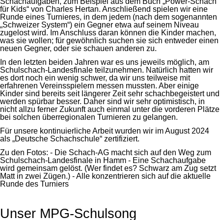
Schachaufgaben, zum Beispiel aus dem Buch „Power-Schach
für Kids“ von Charles Hertan. Anschließend spielen wir eine
Runde eines Turnieres, in dem jedem (nach dem sogenannten
„Schweizer System“) ein Gegner etwa auf seinem Niveau
zugelost wird. Im Anschluss daran können die Kinder machen,
was sie wollen; für gewöhnlich suchen sie sich entweder einen
neuen Gegner, oder sie schauen anderen zu.
In den letzten beiden Jahren war es uns jeweils möglich, am
Schulschach-Landesfinale teilzunehmen. Natürlich hatten wir
es dort noch ein wenig schwer, da wir uns teilweise mit
erfahrenen Vereinsspielern messen mussten. Aber einige
Kinder sind bereits seit längerer Zeit sehr schachbegeistert und
werden spürbar besser. Daher sind wir sehr optimistisch, in
nicht allzu ferner Zukunft auch einmal unter die vorderen Plätze
bei solchen überregionalen Turnieren zu gelangen.
Für unsere kontinuierliche Arbeit wurden wir im August 2024
als „Deutsche Schachschule“ zertifiziert.
Zu den Fotos: - Die Schach-AG macht sich auf den Weg zum
Schulschach-Landesfinale in Hamm - Eine Schachaufgabe
wird gemeinsam gelöst. (Wer findet es? Schwarz am Zug setzt
Matt in zwei Zügen.) - Alle konzentrieren sich auf die aktuelle
Runde des Turniers
Unser MPG-Schulsong