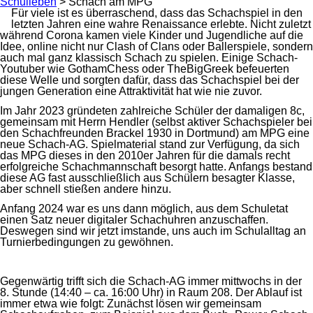
Schulleben
>
Schach am MPG
Für viele ist es überraschend, dass das Schachspiel in den
letzten Jahren eine wahre Renaissance erlebte. Nicht zuletzt
während Corona kamen viele Kinder und Jugendliche auf die
Idee, online nicht nur Clash of Clans oder Ballerspiele, sondern
auch mal ganz klassisch Schach zu spielen. Einige Schach-
Youtuber wie GothamChess oder TheBigGreek befeuerten
diese Welle und sorgten dafür, dass das Schachspiel bei der
jungen Generation eine Attraktivität hat wie nie zuvor.
Im Jahr 2023 gründeten zahlreiche Schüler der damaligen 8c,
gemeinsam mit Herrn Hendler (selbst aktiver Schachspieler bei
den Schachfreunden Brackel 1930 in Dortmund) am MPG eine
neue Schach-AG. Spielmaterial stand zur Verfügung, da sich
das MPG dieses in den 2010er Jahren für die damals recht
erfolgreiche Schachmannschaft besorgt hatte. Anfangs bestand
diese AG fast ausschließlich aus Schülern besagter Klasse,
aber schnell stießen andere hinzu.
Anfang 2024 war es uns dann möglich, aus dem Schuletat
einen Satz neuer digitaler Schachuhren anzuschaffen.
Deswegen sind wir jetzt imstande, uns auch im Schulalltag an
Turnierbedingungen zu gewöhnen.
Gegenwärtig trifft sich die Schach-AG immer mittwochs in der
8. Stunde (14:40 – ca. 16:00 Uhr) in Raum 208. Der Ablauf ist
immer etwa wie folgt: Zunächst lösen wir gemeinsam