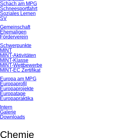
Schach am MPG
Schneesportfahrt
Soziales Lernen
SV
Gemeinschaft
Ehemaligen
Förderverein
Schwerpunkte
MINT
MINT-Aktivitäten
MINT-Klasse
MINT-Wettbewerbe
MINT-EC Zertifikat
Europa am MPG
Europaprofil
Europaprojekte
Europatage
Europapraktika
Intern
Galerie
Downloads
Chemie