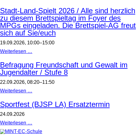
(BJSP
LA)
Stadt-Land-Spielt 2026 / Alle sind herzlich
zu diesem Brettspieltag im Foyer des
MPGs eingeladen. Die Brettspiel-AG freut
sich auf Sie/euch
19.09.2026, 10:00–15:00
Stadt-
Weiterlesen …
Land-
Spielt
Befragung Freundschaft und Gewalt im
2026
Jugendalter / Stufe 8
/
Alle
sind
22.09.2026, 08:20–11:50
herzlich
zu
Befragung
Weiterlesen …
diesem
Freundschaft
Brettspieltag
und
Sportfest (BJSP LA) Ersatztermin
im
Gewalt
Foyer
im
24.09.2026
des
Jugendalter
MPGs
/
Sportfest
Weiterlesen …
eingeladen.
Stufe
(BJSP
Die
8
LA)
Brettspiel-
Ersatztermin