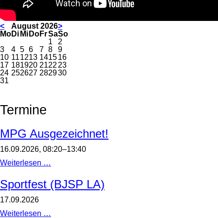
<
August 2026
>
ntag
enstag
ttwoch
nnerstag
eitag
mstag
nntag
Mo
Di
Mi
Do
Fr
Sa
So
1
2
3
4
5
6
7
8
9
10
11
12
13
14
15
16
17
18
19
20
21
22
23
24
25
26
27
28
29
30
31
Termine
MPG Ausgezeichnet!
16.09.2026, 08:20–13:40
MPG
Weiterlesen …
Ausgezeichnet!
Sportfest (BJSP LA)
17.09.2026
Sportfest
Weiterlesen …