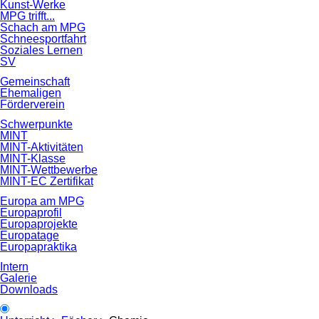
Kunst-Werke
MPG trifft...
Schach am MPG
Schneesportfahrt
Soziales Lernen
SV
Gemeinschaft
Ehemaligen
Förderverein
Schwerpunkte
MINT
MINT-Aktivitäten
MINT-Klasse
MINT-Wettbewerbe
MINT-EC Zertifikat
Europa am MPG
Europaprofil
Europaprojekte
Europatage
Europapraktika
Intern
Galerie
Downloads