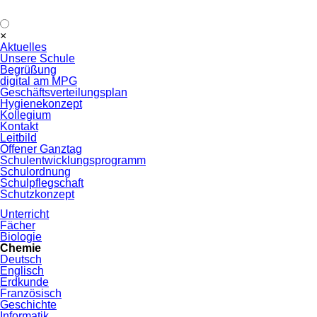
Navigation
×
überspringen
Aktuelles
Unsere Schule
Begrüßung
digital am MPG
Geschäftsverteilungsplan
Hygienekonzept
Kollegium
Kontakt
Leitbild
Offener Ganztag
Schulentwicklungsprogramm
Schulordnung
Schulpflegschaft
Schutzkonzept
Unterricht
Fächer
Biologie
Chemie
Deutsch
Englisch
Erdkunde
Französisch
Geschichte
Informatik