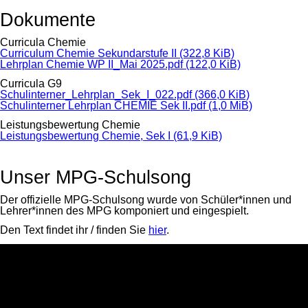
Dokumente
Curricula Chemie
Curriculum Chemie Sekundarstufe II
(322,8 KiB)
Lehrplan Chemie WP II_Mai 2025.pdf
(122,0 KiB)
Curricula G9
Schulinterner_Lehrplan_Sek_I_022.pdf
(366,0 KiB)
Schulinterner Lehrplan CHEMIE Sek II.pdf
(1,0 MiB)
Leistungsbewertung Chemie
Leistungsbewertung Chemie, Sek I
(61,9 KiB)
Unser MPG-Schulsong
Der offizielle MPG-Schulsong wurde von Schüler*innen und
Lehrer*innen des MPG komponiert und eingespielt.
Den Text findet ihr / finden Sie
hier
.