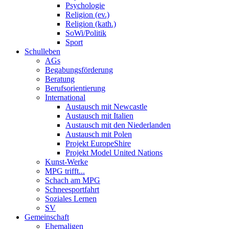
Psychologie
Religion (ev.)
Religion (kath.)
SoWi/Politik
Sport
Schulleben
AGs
Begabungsförderung
Beratung
Berufsorientierung
International
Austausch mit Newcastle
Austausch mit Italien
Austausch mit den Niederlanden
Austausch mit Polen
Projekt EuropeShire
Projekt Model United Nations
Kunst-Werke
MPG trifft...
Schach am MPG
Schneesportfahrt
Soziales Lernen
SV
Gemeinschaft
Ehemaligen