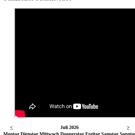
<
Juli 2026
>
Mo
ntag
Di
enstag
Mi
ttwoch
Do
nnerstag
Fr
eitag
Sa
mstag
So
nnta