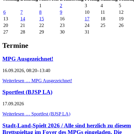
1
2
3
4
5
6
7
8
9
10
11
12
13
14
15
16
17
18
19
20
21
22
23
24
25
26
27
28
29
30
31
Termine
MPG Ausgezeichnet!
16.09.2026, 08:20–13:40
Weiterlesen …
MPG Ausgezeichnet!
Sportfest (BJSP LA)
17.09.2026
Weiterlesen …
Sportfest (BJSP LA)
Stadt-Land-Spielt 2026 / Alle sind herzlich zu diesem
Brettspieltag im Foyer des MPGs eingeladen. Die