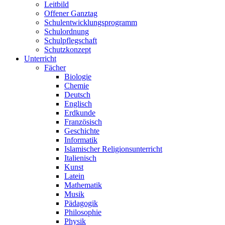
Leitbild
Offener Ganztag
Schulentwicklungsprogramm
Schulordnung
Schulpflegschaft
Schutzkonzept
Unterricht
Fächer
Biologie
Chemie
Deutsch
Englisch
Erdkunde
Französisch
Geschichte
Informatik
Islamischer Religionsunterricht
Italienisch
Kunst
Latein
Mathematik
Musik
Pädagogik
Philosophie
Physik